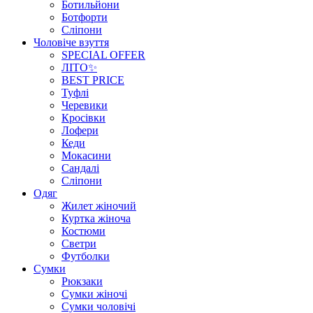
Ботильйони
Ботфорти
Сліпони
Чоловіче взуття
SPECIAL OFFER
ЛІТО✨
BEST PRICE
Туфлі
Черевики
Кросівки
Лофери
Кеди
Мокасини
Сандалі
Сліпони
Одяг
Жилет жіночий
Куртка жіноча
Костюми
Светри
Футболки
Сумки
Рюкзаки
Сумки жіночі
Сумки чоловічі