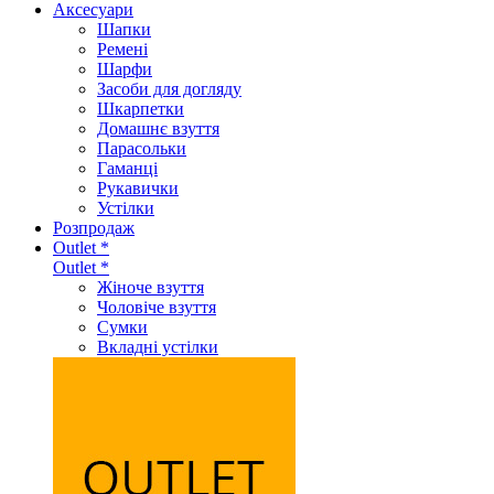
Аксеcуари
Шапки
Ремені
Шарфи
Засоби для догляду
Шкарпетки
Домашнє взуття
Парасольки
Гаманці
Рукавички
Устілки
Розпродаж
Outlet *
Outlet *
Жіноче взуття
Чоловіче взуття
Сумки
Вкладні устілки