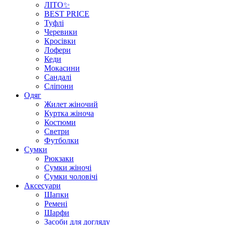
ЛІТО✨
BEST PRICE
Туфлі
Черевики
Кросівки
Лофери
Кеди
Мокасини
Сандалі
Сліпони
Одяг
Жилет жіночий
Куртка жіноча
Костюми
Светри
Футболки
Сумки
Рюкзаки
Сумки жіночі
Сумки чоловічі
Аксеcуари
Шапки
Ремені
Шарфи
Засоби для догляду