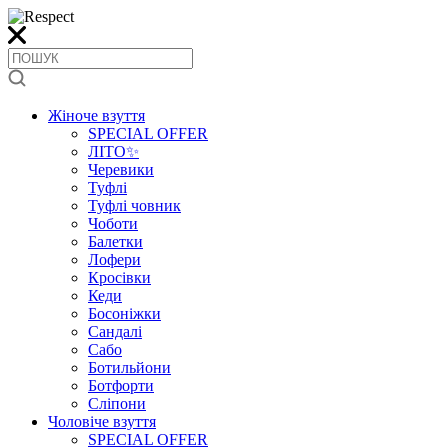
Жіноче взуття
SPECIAL OFFER
ЛІТО✨
Черевики
Туфлі
Туфлі човник
Чоботи
Балетки
Лофери
Кросівки
Кеди
Босоніжки
Сандалі
Сабо
Ботильйони
Ботфорти
Сліпони
Чоловіче взуття
SPECIAL OFFER