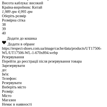
Висота каблука:
високий
Країна-виробник:
Китай
1,989
грн
4,995
грн
Оберіть розмір
Розмірна сітка
38
39
40
Додати до кошика
Додати в обране
https://respect-shoes.com.ua/image/cache/data/products/UT17506-
WL/UT17506-WL-1-670x894.webp
Резервування
Перейти до реєстрації після резервування товара
Зарезервувати
до:
Ім'я:
Телефон:
Резервувати
Виберіть місто
Розмір:
Місто
Магазин
Немає в наявності