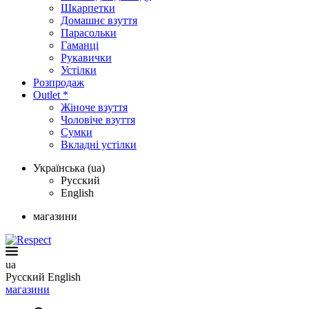
Шкарпетки
Домашнє взуття
Парасольки
Гаманці
Рукавички
Устілки
Розпродаж
Outlet *
Жіноче взуття
Чоловіче взуття
Сумки
Вкладні устілки
Українська (ua)
Русский
English
магазини
ua
Русский
English
магазини