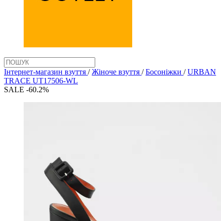
Інтернет-магазин взуття
/
Жіноче взуття
/
Босоніжки
/
URBAN
TRACE UT17506-WL
SALE -60.2%