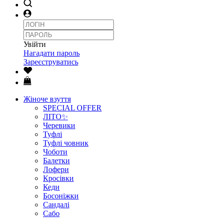
Увійти
Нагадати пароль
Зареєструватись
Жіноче взуття
SPECIAL OFFER
ЛІТО✨
Черевики
Туфлі
Туфлі човник
Чоботи
Балетки
Лофери
Кросівки
Кеди
Босоніжки
Сандалі
Сабо