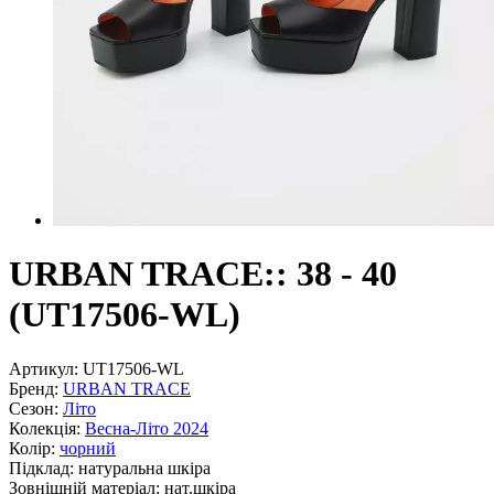
URBAN TRACE:: 38 - 40
(UT17506-WL)
Артикул:
UT17506-WL
Бренд:
URBAN TRACE
Сезон:
Літо
Колекція:
Весна-Літо 2024
Колір:
чорний
Підклад:
натуральна шкiра
Зовнішній матеріал:
нат.шкіра