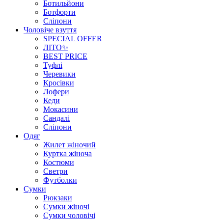
Ботильйони
Ботфорти
Сліпони
Чоловіче взуття
SPECIAL OFFER
ЛІТО✨
BEST PRICE
Туфлі
Черевики
Кросівки
Лофери
Кеди
Мокасини
Сандалі
Сліпони
Одяг
Жилет жіночий
Куртка жіноча
Костюми
Светри
Футболки
Сумки
Рюкзаки
Сумки жіночі
Сумки чоловічі