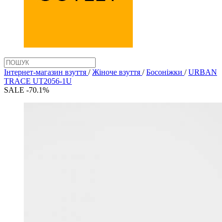
Інтернет-магазин взуття
/
Жіноче взуття
/
Босоніжки
/
URBAN
TRACE UT2056-1U
SALE -70.1%