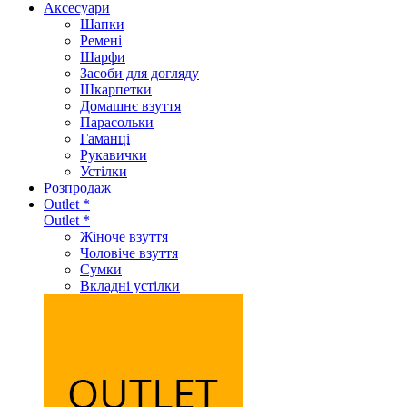
Аксеcуари
Шапки
Ремені
Шарфи
Засоби для догляду
Шкарпетки
Домашнє взуття
Парасольки
Гаманці
Рукавички
Устілки
Розпродаж
Outlet *
Outlet *
Жіноче взуття
Чоловіче взуття
Сумки
Вкладні устілки