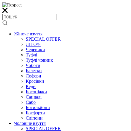
Жіноче взуття
SPECIAL OFFER
ЛІТО✨
Черевики
Туфлі
Туфлі човник
Чоботи
Балетки
Лофери
Кросівки
Кеди
Босоніжки
Сандалі
Сабо
Ботильйони
Ботфорти
Сліпони
Чоловіче взуття
SPECIAL OFFER