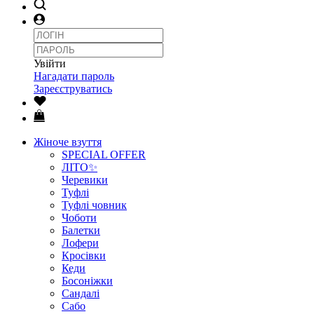
Увійти
Нагадати пароль
Зареєструватись
Жіноче взуття
SPECIAL OFFER
ЛІТО✨
Черевики
Туфлі
Туфлі човник
Чоботи
Балетки
Лофери
Кросівки
Кеди
Босоніжки
Сандалі
Сабо