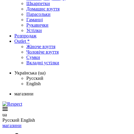
Шкарпетки
Домашнє взуття
Парасольки
Гаманці
Рукавички
Устілки
Розпродаж
Outlet *
Жіноче взуття
Чоловіче взуття
Сумки
Вкладні устілки
Українська (ua)
Русский
English
магазини
ua
Русский
English
магазини