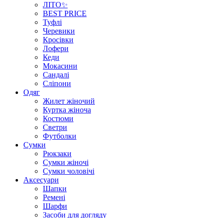
ЛІТО✨
BEST PRICE
Туфлі
Черевики
Кросівки
Лофери
Кеди
Мокасини
Сандалі
Сліпони
Одяг
Жилет жіночий
Куртка жіноча
Костюми
Светри
Футболки
Сумки
Рюкзаки
Сумки жіночі
Сумки чоловічі
Аксеcуари
Шапки
Ремені
Шарфи
Засоби для догляду