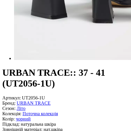
URBAN TRACE:: 37 - 41
(UT2056-1U)
Артикул:
UT2056-1U
Бренд:
URBAN TRACE
Сезон:
Літо
Колекція:
Поточна колекція
Колір:
чорний
Підклад:
натуральна шкiра
Зовнішній матеріал:
нат.шкіра