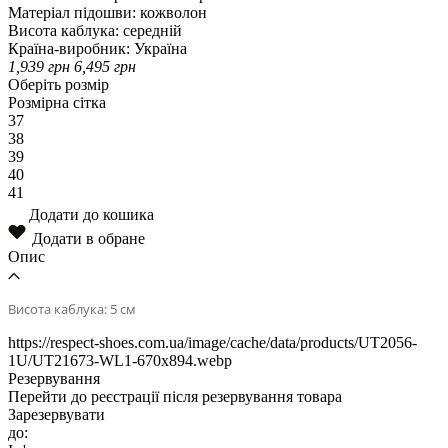
Матеріал підошви:
кожволон
Висота каблука:
середній
Країна-виробник:
Україна
1,939
грн
6,495
грн
Оберіть розмір
Розмірна сітка
37
38
39
40
41
Додати до кошика
Додати в обране
Опис
Висота каблука: 5 см
https://respect-shoes.com.ua/image/cache/data/products/UT2056-
1U/UT21673-WL1-670x894.webp
Резервування
Перейти до реєстрації після резервування товара
Зарезервувати
до: