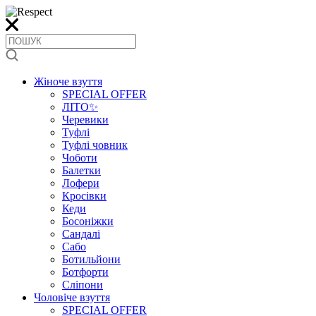
Жіноче взуття
SPECIAL OFFER
ЛІТО✨
Черевики
Туфлі
Туфлі човник
Чоботи
Балетки
Лофери
Кросівки
Кеди
Босоніжки
Сандалі
Сабо
Ботильйони
Ботфорти
Сліпони
Чоловіче взуття
SPECIAL OFFER