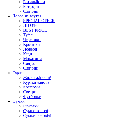
Ботильйони
Ботфорти
Сліпони
Чоловіче взуття
SPECIAL OFFER
ЛІТО✨
BEST PRICE
Туфлі
Черевики
Кросівки
Лофери
Кеди
Мокасини
Сандалі
Сліпони
Одяг
Жилет жіночий
Куртка жіноча
Костюми
Светри
Футболки
Сумки
Рюкзаки
Сумки жіночі
Сумки чоловічі