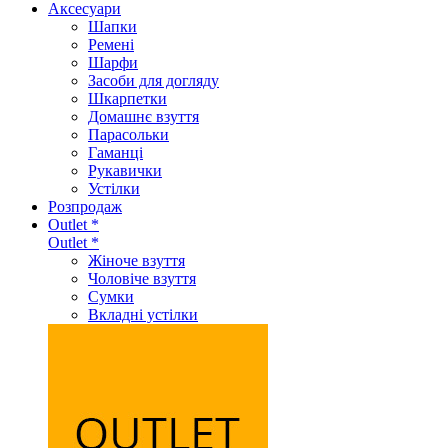
Аксеcуари
Шапки
Ремені
Шарфи
Засоби для догляду
Шкарпетки
Домашнє взуття
Парасольки
Гаманці
Рукавички
Устілки
Розпродаж
Outlet *
Outlet *
Жіноче взуття
Чоловіче взуття
Сумки
Вкладні устілки