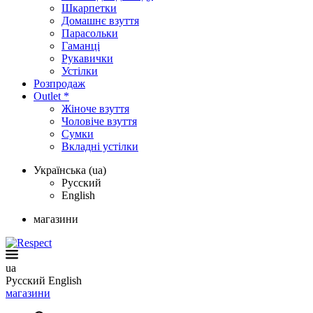
Шкарпетки
Домашнє взуття
Парасольки
Гаманці
Рукавички
Устілки
Розпродаж
Outlet *
Жіноче взуття
Чоловіче взуття
Сумки
Вкладні устілки
Українська (ua)
Русский
English
магазини
ua
Русский
English
магазини