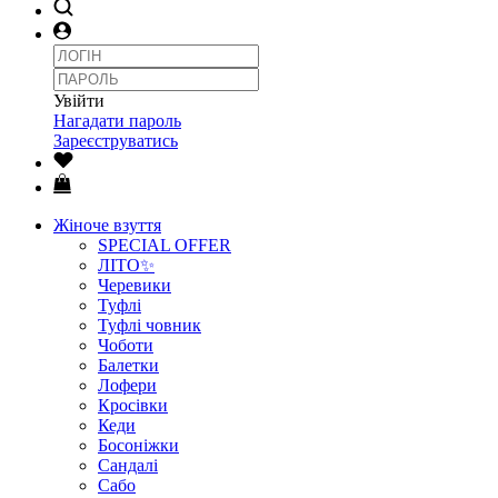
Увійти
Нагадати пароль
Зареєструватись
Жіноче взуття
SPECIAL OFFER
ЛІТО✨
Черевики
Туфлі
Туфлі човник
Чоботи
Балетки
Лофери
Кросівки
Кеди
Босоніжки
Сандалі
Сабо