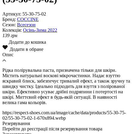
Артикул:
55-30-75-02
Бренд:
COCCINE
Сезон:
Всесезон
Колекція:
Осінь-Зима 2022
139
грн
Додати до кошика
Додати в обране
Опис
Рідка полірувальна паста, призначена тільки для шкіри.
Містить натуральні воскові мікрочастинки. Надає взуттю
яскравий блиск, забезпечує тривалий ефект, а також зручну та
швидку чистку. Ідеально підходить для взуття з полірованої
шкіри. Ефективно усуває дрібні подряпини і потертості на
шкірі. Миттєвий ефект в будь-якій ситуації. В наявності
велика гама кольорів.
https://respect-shoes.com.ua/image/cache/data/products/55-30-75-
02/55-30-75-02-1-670x894.webp
Резервування
Перейти до реєстрації після резервування товара