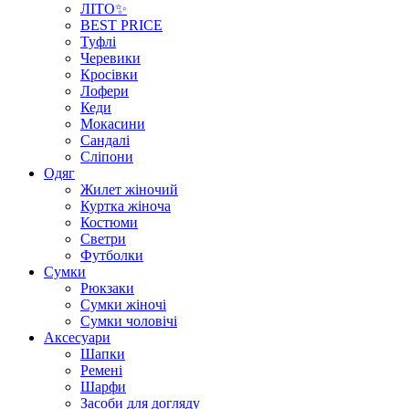
ЛІТО✨
BEST PRICE
Туфлі
Черевики
Кросівки
Лофери
Кеди
Мокасини
Сандалі
Сліпони
Одяг
Жилет жіночий
Куртка жіноча
Костюми
Светри
Футболки
Сумки
Рюкзаки
Сумки жіночі
Сумки чоловічі
Аксеcуари
Шапки
Ремені
Шарфи
Засоби для догляду