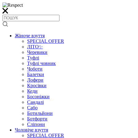
Жіноче взуття
SPECIAL OFFER
ЛІТО✨
Черевики
Туфлі
Туфлі човник
Чоботи
Балетки
Лофери
Кросівки
Кеди
Босоніжки
Сандалі
Сабо
Ботильйони
Ботфорти
Сліпони
Чоловіче взуття
SPECIAL OFFER