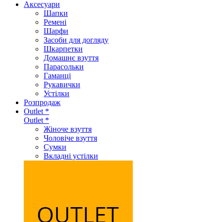
Аксеcуари
Шапки
Ремені
Шарфи
Засоби для догляду
Шкарпетки
Домашнє взуття
Парасольки
Гаманці
Рукавички
Устілки
Розпродаж
Outlet *
Outlet *
Жіноче взуття
Чоловіче взуття
Сумки
Вкладні устілки