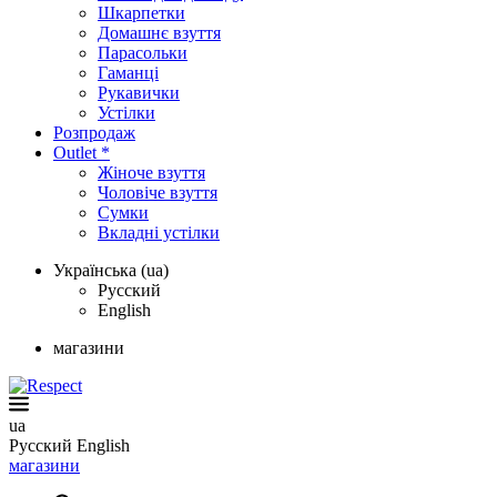
Шкарпетки
Домашнє взуття
Парасольки
Гаманці
Рукавички
Устілки
Розпродаж
Outlet *
Жіноче взуття
Чоловіче взуття
Сумки
Вкладні устілки
Українська (ua)
Русский
English
магазини
ua
Русский
English
магазини