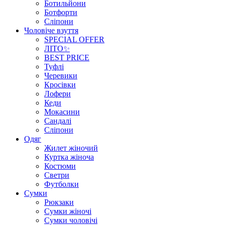
Ботильйони
Ботфорти
Сліпони
Чоловіче взуття
SPECIAL OFFER
ЛІТО✨
BEST PRICE
Туфлі
Черевики
Кросівки
Лофери
Кеди
Мокасини
Сандалі
Сліпони
Одяг
Жилет жіночий
Куртка жіноча
Костюми
Светри
Футболки
Сумки
Рюкзаки
Сумки жіночі
Сумки чоловічі