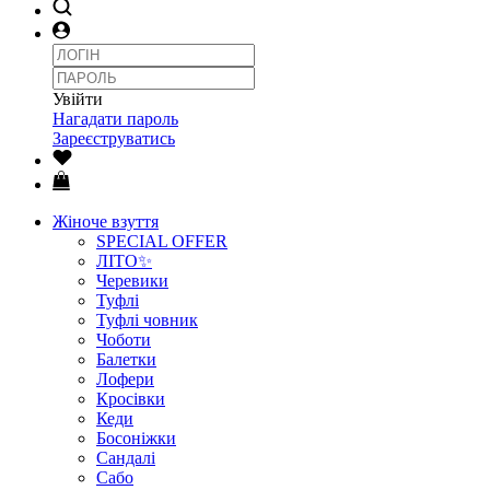
Увійти
Нагадати пароль
Зареєструватись
Жіноче взуття
SPECIAL OFFER
ЛІТО✨
Черевики
Туфлі
Туфлі човник
Чоботи
Балетки
Лофери
Кросівки
Кеди
Босоніжки
Сандалі
Сабо