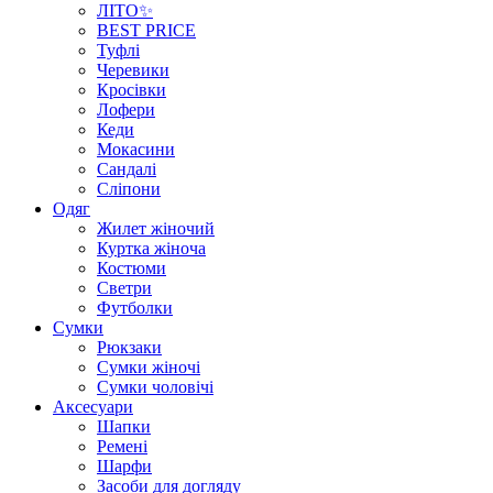
ЛІТО✨
BEST PRICE
Туфлі
Черевики
Кросівки
Лофери
Кеди
Мокасини
Сандалі
Сліпони
Одяг
Жилет жіночий
Куртка жіноча
Костюми
Светри
Футболки
Сумки
Рюкзаки
Сумки жіночі
Сумки чоловічі
Аксеcуари
Шапки
Ремені
Шарфи
Засоби для догляду