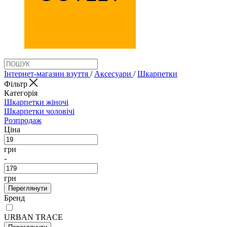
Інтернет-магазин взуття
/
Аксеcуари
/
Шкарпетки
Фільтр
Категорія
Шкарпетки жіночі
Шкарпетки чоловічі
Розпродаж
Ціна
грн
-
грн
Переглянути
Бренд
URBAN TRACE