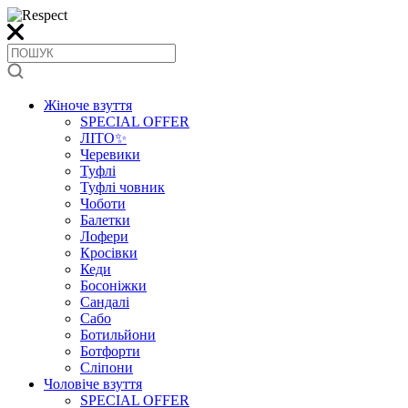
Жіноче взуття
SPECIAL OFFER
ЛІТО✨
Черевики
Туфлі
Туфлі човник
Чоботи
Балетки
Лофери
Кросівки
Кеди
Босоніжки
Сандалі
Сабо
Ботильйони
Ботфорти
Сліпони
Чоловіче взуття
SPECIAL OFFER