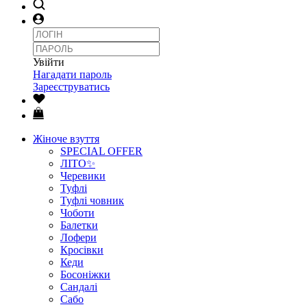
Увійти
Нагадати пароль
Зареєструватись
Жіноче взуття
SPECIAL OFFER
ЛІТО✨
Черевики
Туфлі
Туфлі човник
Чоботи
Балетки
Лофери
Кросівки
Кеди
Босоніжки
Сандалі
Сабо