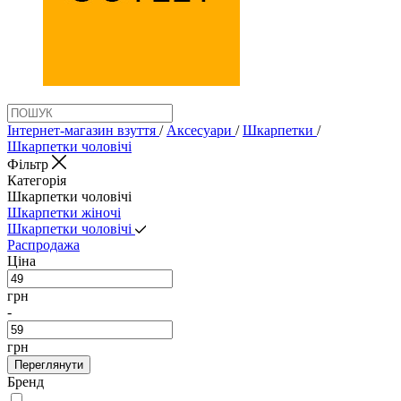
Інтернет-магазин взуття
/
Аксеcуари
/
Шкарпетки
/
Шкарпетки чоловічі
Фільтр
Категорія
Шкарпетки чоловічі
Шкарпетки жіночі
Шкарпетки чоловічі
Распродажа
Ціна
грн
-
грн
Переглянути
Бренд