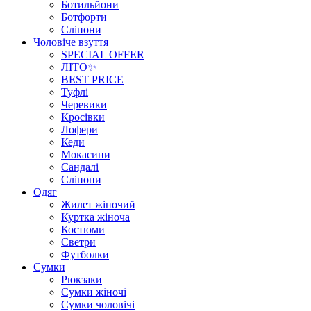
Ботильйони
Ботфорти
Сліпони
Чоловіче взуття
SPECIAL OFFER
ЛІТО✨
BEST PRICE
Туфлі
Черевики
Кросівки
Лофери
Кеди
Мокасини
Сандалі
Сліпони
Одяг
Жилет жіночий
Куртка жіноча
Костюми
Светри
Футболки
Сумки
Рюкзаки
Сумки жіночі
Сумки чоловічі