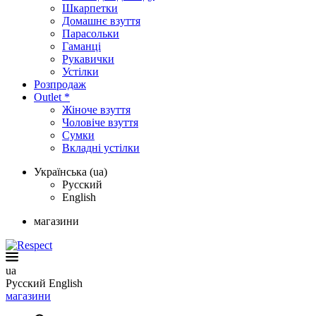
Шкарпетки
Домашнє взуття
Парасольки
Гаманці
Рукавички
Устілки
Розпродаж
Outlet *
Жіноче взуття
Чоловіче взуття
Сумки
Вкладні устілки
Українська (ua)
Русский
English
магазини
ua
Русский
English
магазини