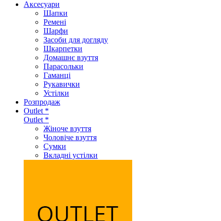
Аксеcуари
Шапки
Ремені
Шарфи
Засоби для догляду
Шкарпетки
Домашнє взуття
Парасольки
Гаманці
Рукавички
Устілки
Розпродаж
Outlet *
Outlet *
Жіноче взуття
Чоловіче взуття
Сумки
Вкладні устілки