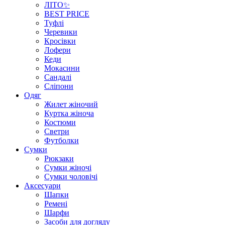
ЛІТО✨
BEST PRICE
Туфлі
Черевики
Кросівки
Лофери
Кеди
Мокасини
Сандалі
Сліпони
Одяг
Жилет жіночий
Куртка жіноча
Костюми
Светри
Футболки
Сумки
Рюкзаки
Сумки жіночі
Сумки чоловічі
Аксеcуари
Шапки
Ремені
Шарфи
Засоби для догляду