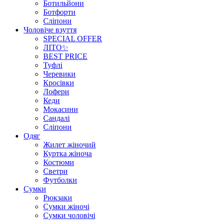
Ботильйони
Ботфорти
Сліпони
Чоловіче взуття
SPECIAL OFFER
ЛІТО✨
BEST PRICE
Туфлі
Черевики
Кросівки
Лофери
Кеди
Мокасини
Сандалі
Сліпони
Одяг
Жилет жіночий
Куртка жіноча
Костюми
Светри
Футболки
Сумки
Рюкзаки
Сумки жіночі
Сумки чоловічі