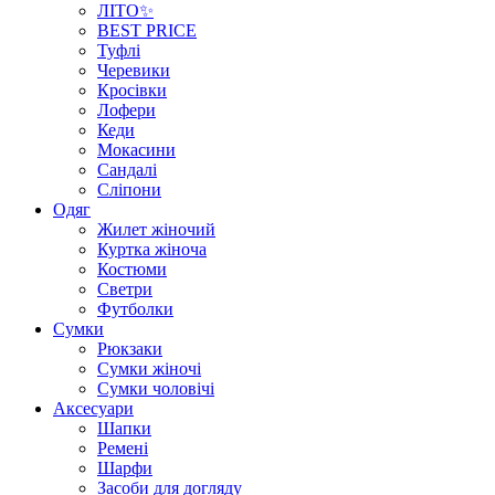
ЛІТО✨
BEST PRICE
Туфлі
Черевики
Кросівки
Лофери
Кеди
Мокасини
Сандалі
Сліпони
Одяг
Жилет жіночий
Куртка жіноча
Костюми
Светри
Футболки
Сумки
Рюкзаки
Сумки жіночі
Сумки чоловічі
Аксеcуари
Шапки
Ремені
Шарфи
Засоби для догляду