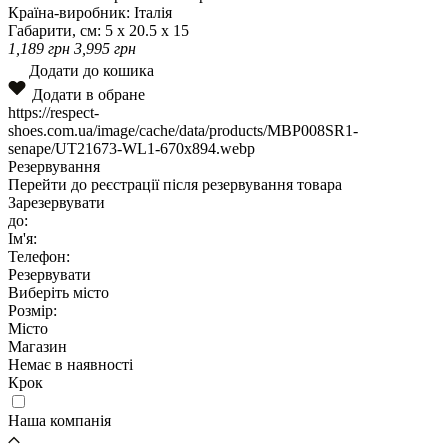
Країна-виробник:
Італія
Габарити, см:
5 x 20.5 x 15
1,189
грн
3,995
грн
Додати до кошика
Додати в обране
https://respect-
shoes.com.ua/image/cache/data/products/MBP008SR1-
senape/UT21673-WL1-670x894.webp
Резервування
Перейти до реєстрації після резервування товара
Зарезервувати
до:
Ім'я:
Телефон:
Резервувати
Виберіть місто
Розмір:
Місто
Магазин
Немає в наявності
Крок
Наша компанія