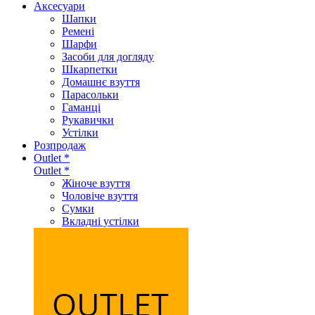
Аксеcуари
Шапки
Ремені
Шарфи
Засоби для догляду
Шкарпетки
Домашнє взуття
Парасольки
Гаманці
Рукавички
Устілки
Розпродаж
Outlet *
Outlet *
Жіноче взуття
Чоловіче взуття
Сумки
Вкладні устілки