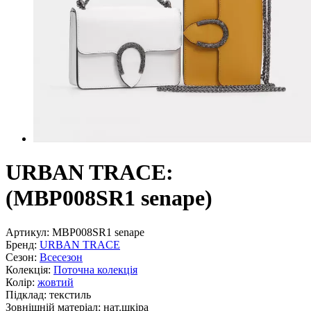
URBAN TRACE:
(MBP008SR1 senape)
Артикул:
MBP008SR1 senape
Бренд:
URBAN TRACE
Сезон:
Всесезон
Колекція:
Поточна колекція
Колір:
жовтий
Підклад:
текстиль
Зовнішній матеріал:
нат.шкіра