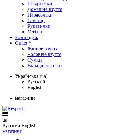
Шкарпетки
Домашнє взуття
Парасольки
Гаманці
Рукавички
Устілки
Розпродаж
Outlet *
Жіноче взуття
Чоловіче взуття
Сумки
Вкладні устілки
Українська (ua)
Русский
English
магазини
ua
Русский
English
магазини