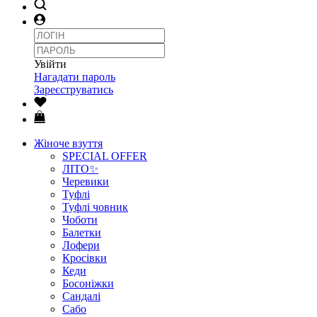
Увійти
Нагадати пароль
Зареєструватись
Жіноче взуття
SPECIAL OFFER
ЛІТО✨
Черевики
Туфлі
Туфлі човник
Чоботи
Балетки
Лофери
Кросівки
Кеди
Босоніжки
Сандалі
Сабо