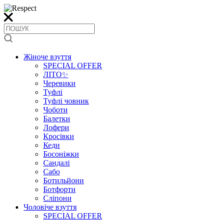
Жіноче взуття
SPECIAL OFFER
ЛІТО✨
Черевики
Туфлі
Туфлі човник
Чоботи
Балетки
Лофери
Кросівки
Кеди
Босоніжки
Сандалі
Сабо
Ботильйони
Ботфорти
Сліпони
Чоловіче взуття
SPECIAL OFFER