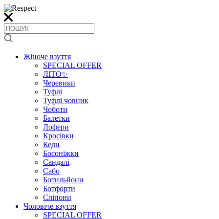
Жіноче взуття
SPECIAL OFFER
ЛІТО✨
Черевики
Туфлі
Туфлі човник
Чоботи
Балетки
Лофери
Кросівки
Кеди
Босоніжки
Сандалі
Сабо
Ботильйони
Ботфорти
Сліпони
Чоловіче взуття
SPECIAL OFFER