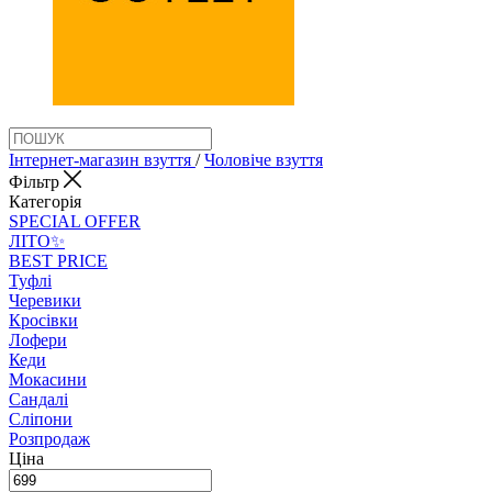
Інтернет-магазин взуття
/
Чоловіче взуття
Фільтр
Категорія
SPECIAL OFFER
ЛІТО✨
BEST PRICE
Туфлі
Черевики
Кросівки
Лофери
Кеди
Мокасини
Сандалі
Сліпони
Розпродаж
Ціна