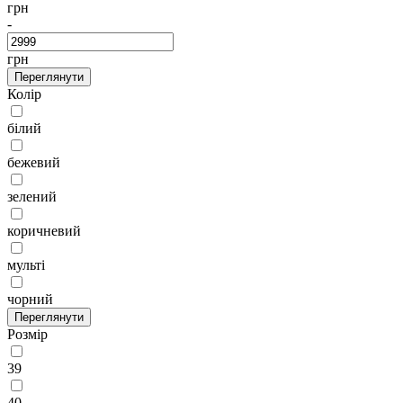
грн
-
грн
Переглянути
Колір
білий
бежевий
зелений
коричневий
мульті
чорний
Переглянути
Розмір
39
40