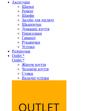
Аксеcуари
Шапки
Ремені
Шарфи
Засоби для догляду
Шкарпетки
Домашнє взуття
Парасольки
Гаманці
Рукавички
Устілки
Розпродаж
Outlet *
Outlet *
Жіноче взуття
Чоловіче взуття
Сумки
Вкладні устілки