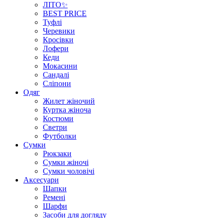
ЛІТО✨
BEST PRICE
Туфлі
Черевики
Кросівки
Лофери
Кеди
Мокасини
Сандалі
Сліпони
Одяг
Жилет жіночий
Куртка жіноча
Костюми
Светри
Футболки
Сумки
Рюкзаки
Сумки жіночі
Сумки чоловічі
Аксеcуари
Шапки
Ремені
Шарфи
Засоби для догляду