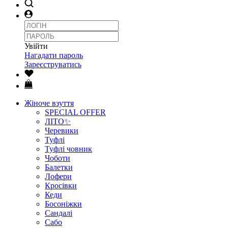
Увійти
Нагадати пароль
Зареєструватись
Жіноче взуття
SPECIAL OFFER
ЛІТО✨
Черевики
Туфлі
Туфлі човник
Чоботи
Балетки
Лофери
Кросівки
Кеди
Босоніжки
Сандалі
Сабо