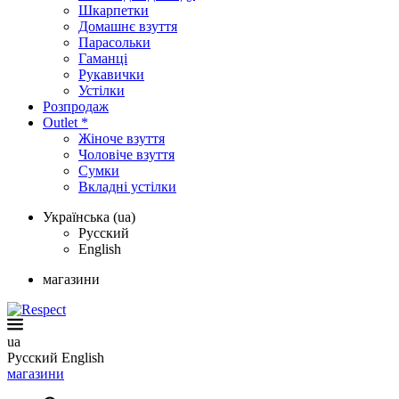
Шкарпетки
Домашнє взуття
Парасольки
Гаманці
Рукавички
Устілки
Розпродаж
Outlet *
Жіноче взуття
Чоловіче взуття
Сумки
Вкладні устілки
Українська (ua)
Русский
English
магазини
ua
Русский
English
магазини