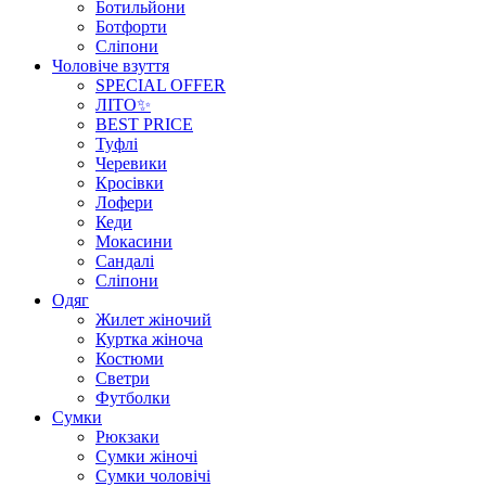
Ботильйони
Ботфорти
Сліпони
Чоловіче взуття
SPECIAL OFFER
ЛІТО✨
BEST PRICE
Туфлі
Черевики
Кросівки
Лофери
Кеди
Мокасини
Сандалі
Сліпони
Одяг
Жилет жіночий
Куртка жіноча
Костюми
Светри
Футболки
Сумки
Рюкзаки
Сумки жіночі
Сумки чоловічі