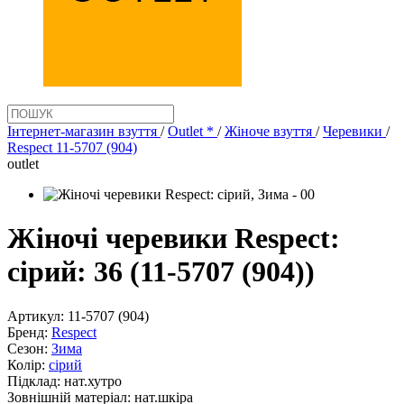
Інтернет-магазин взуття
/
Outlet *
/
Жіноче взуття
/
Черевики
/
Respect 11-5707 (904)
outlet
Жіночі черевики Respect:
сірий: 36 (11-5707 (904))
Артикул:
11-5707 (904)
Бренд:
Respect
Сезон:
Зима
Колір:
сірий
Підклад:
нат.хутро
Зовнішній матеріал:
нат.шкіра