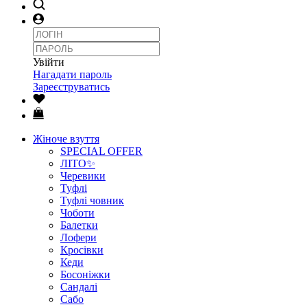
Увійти
Нагадати пароль
Зареєструватись
Жіноче взуття
SPECIAL OFFER
ЛІТО✨
Черевики
Туфлі
Туфлі човник
Чоботи
Балетки
Лофери
Кросівки
Кеди
Босоніжки
Сандалі
Сабо