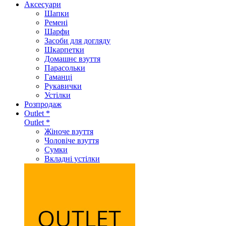
Аксеcуари
Шапки
Ремені
Шарфи
Засоби для догляду
Шкарпетки
Домашнє взуття
Парасольки
Гаманці
Рукавички
Устілки
Розпродаж
Outlet *
Outlet *
Жіноче взуття
Чоловіче взуття
Сумки
Вкладні устілки