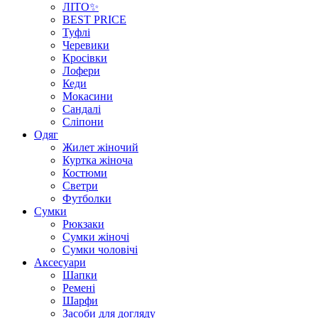
ЛІТО✨
BEST PRICE
Туфлі
Черевики
Кросівки
Лофери
Кеди
Мокасини
Сандалі
Сліпони
Одяг
Жилет жіночий
Куртка жіноча
Костюми
Светри
Футболки
Сумки
Рюкзаки
Сумки жіночі
Сумки чоловічі
Аксеcуари
Шапки
Ремені
Шарфи
Засоби для догляду