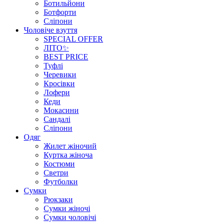
Ботильйони
Ботфорти
Сліпони
Чоловіче взуття
SPECIAL OFFER
ЛІТО✨
BEST PRICE
Туфлі
Черевики
Кросівки
Лофери
Кеди
Мокасини
Сандалі
Сліпони
Одяг
Жилет жіночий
Куртка жіноча
Костюми
Светри
Футболки
Сумки
Рюкзаки
Сумки жіночі
Сумки чоловічі