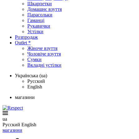
Шкарпетки
Домашнє взуття
Парасольки
Гаманці
Рукавички
Устілки
Розпродаж
Outlet *
Жіноче взуття
Чоловіче взуття
Сумки
Вкладні устілки
Українська (ua)
Русский
English
магазини
ua
Русский
English
магазини