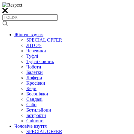
Жіноче взуття
SPECIAL OFFER
ЛІТО✨
Черевики
Туфлі
Туфлі човник
Чоботи
Балетки
Лофери
Кросівки
Кеди
Босоніжки
Сандалі
Сабо
Ботильйони
Ботфорти
Сліпони
Чоловіче взуття
SPECIAL OFFER