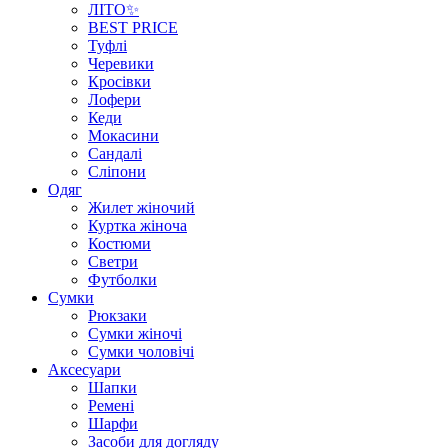
ЛІТО✨
BEST PRICE
Туфлі
Черевики
Кросівки
Лофери
Кеди
Мокасини
Сандалі
Сліпони
Одяг
Жилет жіночий
Куртка жіноча
Костюми
Светри
Футболки
Сумки
Рюкзаки
Сумки жіночі
Сумки чоловічі
Аксеcуари
Шапки
Ремені
Шарфи
Засоби для догляду