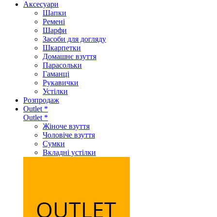
Аксеcуари
Шапки
Ремені
Шарфи
Засоби для догляду
Шкарпетки
Домашнє взуття
Парасольки
Гаманці
Рукавички
Устілки
Розпродаж
Outlet *
Outlet *
Жіноче взуття
Чоловіче взуття
Сумки
Вкладні устілки