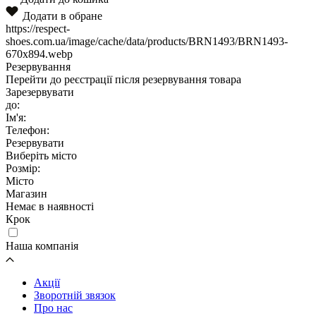
Додати в обране
https://respect-
shoes.com.ua/image/cache/data/products/BRN1493/BRN1493-
670x894.webp
Резервування
Перейти до реєстрації після резервування товара
Зарезервувати
до:
Ім'я:
Телефон:
Резервувати
Виберіть місто
Розмір:
Місто
Магазин
Немає в наявності
Крок
Наша компанія
Акції
Зворотній звязок
Про нас