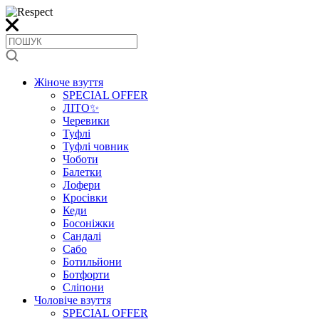
Жіноче взуття
SPECIAL OFFER
ЛІТО✨
Черевики
Туфлі
Туфлі човник
Чоботи
Балетки
Лофери
Кросівки
Кеди
Босоніжки
Сандалі
Сабо
Ботильйони
Ботфорти
Сліпони
Чоловіче взуття
SPECIAL OFFER