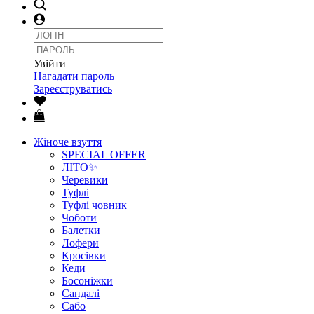
Увійти
Нагадати пароль
Зареєструватись
Жіноче взуття
SPECIAL OFFER
ЛІТО✨
Черевики
Туфлі
Туфлі човник
Чоботи
Балетки
Лофери
Кросівки
Кеди
Босоніжки
Сандалі
Сабо