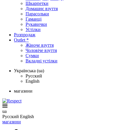
Шкарпетки
Домашнє взуття
Парасольки
Гаманці
Рукавички
Устілки
Розпродаж
Outlet *
Жіноче взуття
Чоловіче взуття
Сумки
Вкладні устілки
Українська (ua)
Русский
English
магазини
ua
Русский
English
магазини