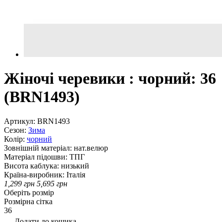
Жіночі черевики : чорний: 36
(BRN1493)
Артикул:
BRN1493
Сезон:
Зима
Колір:
чорний
Зовнішній матеріал:
нат.велюр
Матеріал підошви:
ТПГ
Висота каблука:
низький
Країна-виробник:
Італія
1,299
грн
5,695
грн
Оберіть розмір
Розмірна сітка
36
Додати до кошика