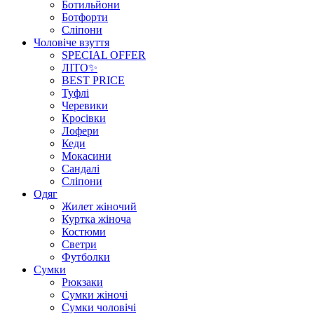
Ботильйони
Ботфорти
Сліпони
Чоловіче взуття
SPECIAL OFFER
ЛІТО✨
BEST PRICE
Туфлі
Черевики
Кросівки
Лофери
Кеди
Мокасини
Сандалі
Сліпони
Одяг
Жилет жіночий
Куртка жіноча
Костюми
Светри
Футболки
Сумки
Рюкзаки
Сумки жіночі
Сумки чоловічі