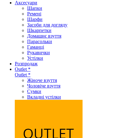
Аксеcуари
Шапки
Ремені
Шарфи
Засоби для догляду
Шкарпетки
Домашнє взуття
Парасольки
Гаманці
Рукавички
Устілки
Розпродаж
Outlet *
Outlet *
Жіноче взуття
Чоловіче взуття
Сумки
Вкладні устілки