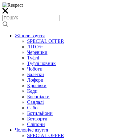
Жіноче взуття
SPECIAL OFFER
ЛІТО✨
Черевики
Туфлі
Туфлі човник
Чоботи
Балетки
Лофери
Кросівки
Кеди
Босоніжки
Сандалі
Сабо
Ботильйони
Ботфорти
Сліпони
Чоловіче взуття
SPECIAL OFFER