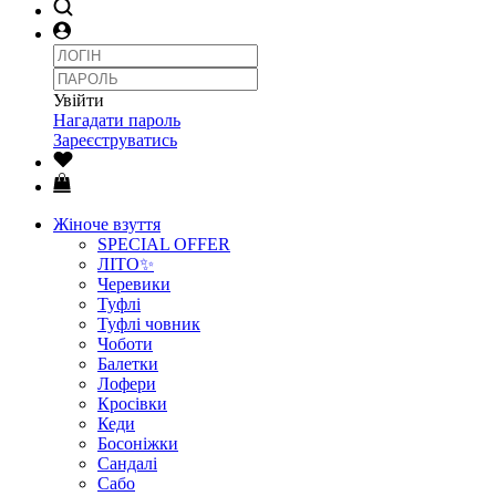
Увійти
Нагадати пароль
Зареєструватись
Жіноче взуття
SPECIAL OFFER
ЛІТО✨
Черевики
Туфлі
Туфлі човник
Чоботи
Балетки
Лофери
Кросівки
Кеди
Босоніжки
Сандалі
Сабо