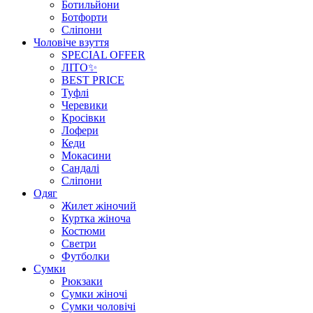
Ботильйони
Ботфорти
Сліпони
Чоловіче взуття
SPECIAL OFFER
ЛІТО✨
BEST PRICE
Туфлі
Черевики
Кросівки
Лофери
Кеди
Мокасини
Сандалі
Сліпони
Одяг
Жилет жіночий
Куртка жіноча
Костюми
Светри
Футболки
Сумки
Рюкзаки
Сумки жіночі
Сумки чоловічі