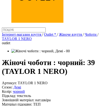
Інтернет-магазин взуття
/
Outlet *
/
Жіноче взуття
/
Чоботи
/
TAYLOR 1 NERO
outlet
Жіночі чоботи : чорний: 39
(TAYLOR 1 NERO)
Артикул:
TAYLOR 1 NERO
Сезон:
Демі
Колір:
чорний
Підклад:
текстиль
Зовнішній матеріал:
нат.шкіра
Матеріал підошви:
ТЕП