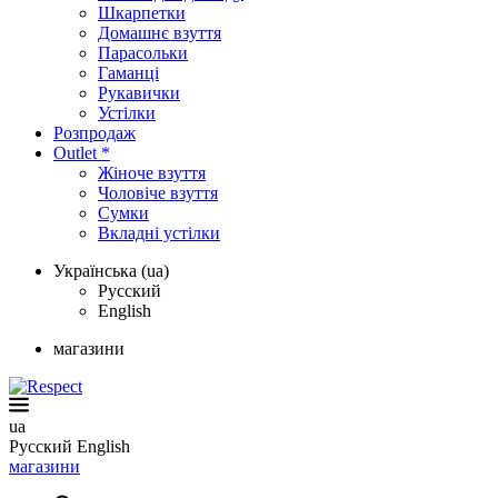
Шкарпетки
Домашнє взуття
Парасольки
Гаманці
Рукавички
Устілки
Розпродаж
Outlet *
Жіноче взуття
Чоловіче взуття
Сумки
Вкладні устілки
Українська (ua)
Русский
English
магазини
ua
Русский
English
магазини