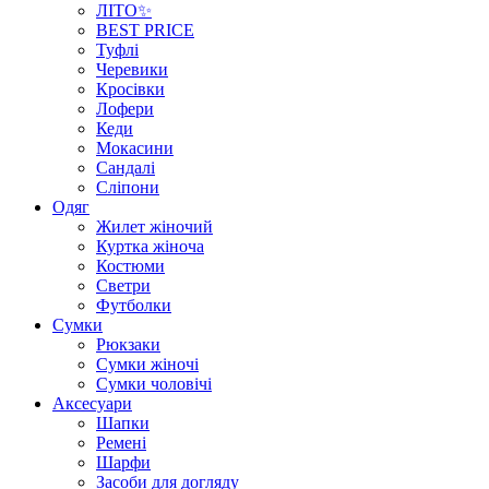
ЛІТО✨
BEST PRICE
Туфлі
Черевики
Кросівки
Лофери
Кеди
Мокасини
Сандалі
Сліпони
Одяг
Жилет жіночий
Куртка жіноча
Костюми
Светри
Футболки
Сумки
Рюкзаки
Сумки жіночі
Сумки чоловічі
Аксеcуари
Шапки
Ремені
Шарфи
Засоби для догляду