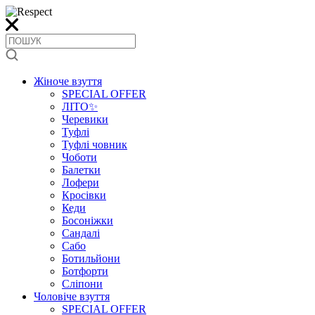
Жіноче взуття
SPECIAL OFFER
ЛІТО✨
Черевики
Туфлі
Туфлі човник
Чоботи
Балетки
Лофери
Кросівки
Кеди
Босоніжки
Сандалі
Сабо
Ботильйони
Ботфорти
Сліпони
Чоловіче взуття
SPECIAL OFFER