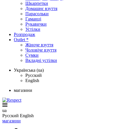
Шкарпетки
Домашнє взуття
Парасольки
Гаманці
Рукавички
Устілки
Розпродаж
Outlet *
Жіноче взуття
Чоловіче взуття
Сумки
Вкладні устілки
Українська (ua)
Русский
English
магазини
ua
Русский
English
магазини