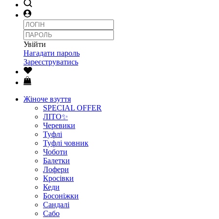
Увійти
Нагадати пароль
Зареєструватись
Жіноче взуття
SPECIAL OFFER
ЛІТО✨
Черевики
Туфлі
Туфлі човник
Чоботи
Балетки
Лофери
Кросівки
Кеди
Босоніжки
Сандалі
Сабо