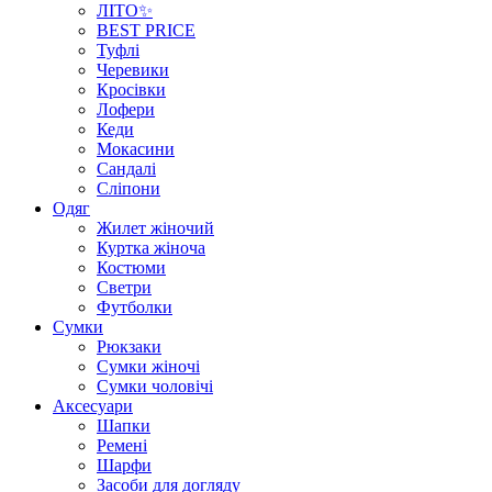
ЛІТО✨
BEST PRICE
Туфлі
Черевики
Кросівки
Лофери
Кеди
Мокасини
Сандалі
Сліпони
Одяг
Жилет жіночий
Куртка жіноча
Костюми
Светри
Футболки
Сумки
Рюкзаки
Сумки жіночі
Сумки чоловічі
Аксеcуари
Шапки
Ремені
Шарфи
Засоби для догляду