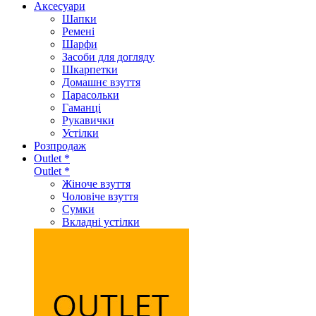
Аксеcуари
Шапки
Ремені
Шарфи
Засоби для догляду
Шкарпетки
Домашнє взуття
Парасольки
Гаманці
Рукавички
Устілки
Розпродаж
Outlet *
Outlet *
Жіноче взуття
Чоловіче взуття
Сумки
Вкладні устілки