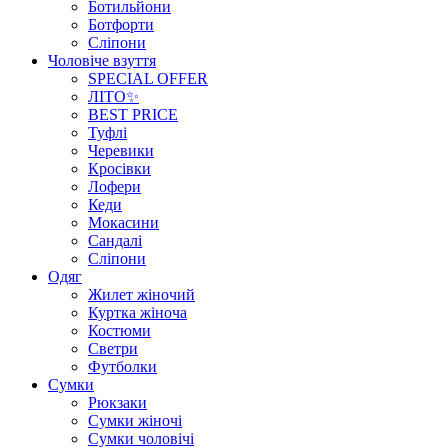
Ботильйони
Ботфорти
Сліпони
Чоловіче взуття
SPECIAL OFFER
ЛІТО✨
BEST PRICE
Туфлі
Черевики
Кросівки
Лофери
Кеди
Мокасини
Сандалі
Сліпони
Одяг
Жилет жіночий
Куртка жіноча
Костюми
Светри
Футболки
Сумки
Рюкзаки
Сумки жіночі
Сумки чоловічі