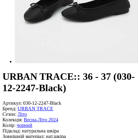
URBAN TRACE:: 36 - 37 (030-
12-2247-Black)
Артикул:
030-12-2247-Black
Бренд:
URBAN TRACE
Сезон:
Літо
Колекція:
Весна-Літо 2024
Колір:
чорний
Підклад:
натуральна шкiра
Зовнішній матеріал:
нат.шкіра