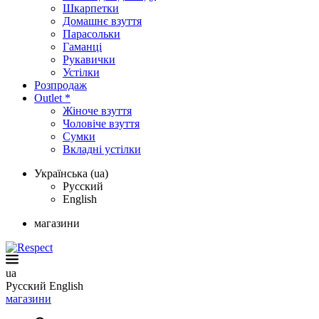
Шкарпетки
Домашнє взуття
Парасольки
Гаманці
Рукавички
Устілки
Розпродаж
Outlet *
Жіноче взуття
Чоловіче взуття
Сумки
Вкладні устілки
Українська (ua)
Русский
English
магазини
ua
Русский
English
магазини