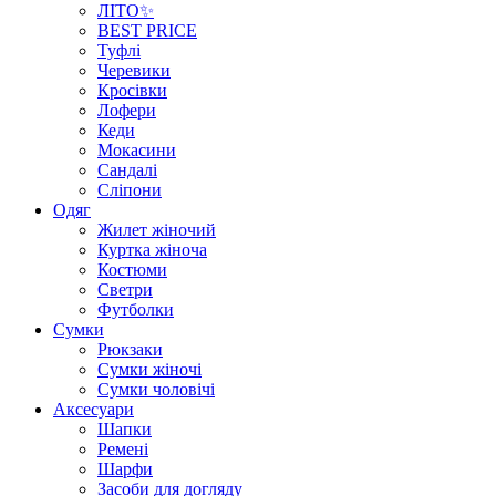
ЛІТО✨
BEST PRICE
Туфлі
Черевики
Кросівки
Лофери
Кеди
Мокасини
Сандалі
Сліпони
Одяг
Жилет жіночий
Куртка жіноча
Костюми
Светри
Футболки
Сумки
Рюкзаки
Сумки жіночі
Сумки чоловічі
Аксеcуари
Шапки
Ремені
Шарфи
Засоби для догляду