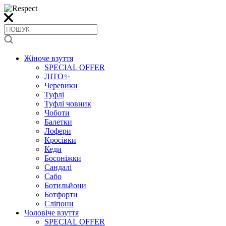
Жіноче взуття
SPECIAL OFFER
ЛІТО✨
Черевики
Туфлі
Туфлі човник
Чоботи
Балетки
Лофери
Кросівки
Кеди
Босоніжки
Сандалі
Сабо
Ботильйони
Ботфорти
Сліпони
Чоловіче взуття
SPECIAL OFFER