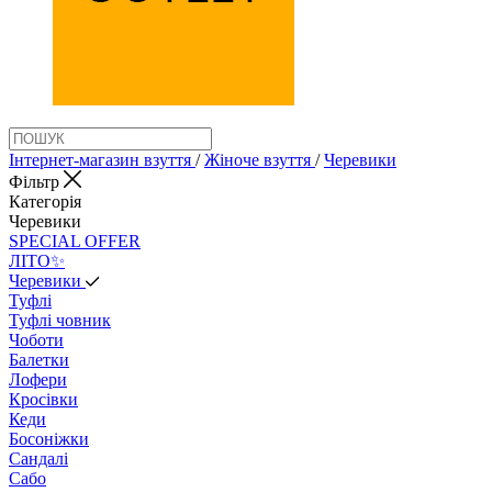
Інтернет-магазин взуття
/
Жіноче взуття
/
Черевики
Фільтр
Категорія
Черевики
SPECIAL OFFER
ЛІТО✨
Черевики
Туфлі
Туфлі човник
Чоботи
Балетки
Лофери
Кросівки
Кеди
Босоніжки
Сандалі
Сабо