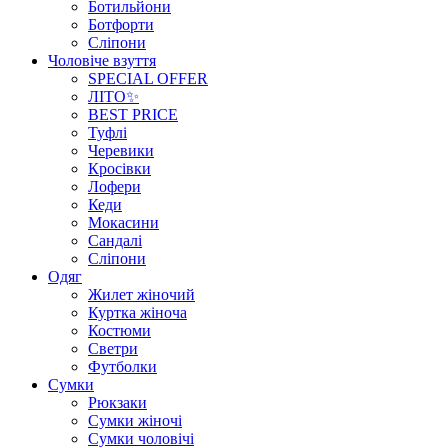
Ботильйони
Ботфорти
Сліпони
Чоловіче взуття
SPECIAL OFFER
ЛІТО✨
BEST PRICE
Туфлі
Черевики
Кросівки
Лофери
Кеди
Мокасини
Сандалі
Сліпони
Одяг
Жилет жіночий
Куртка жіноча
Костюми
Светри
Футболки
Сумки
Рюкзаки
Сумки жіночі
Сумки чоловічі