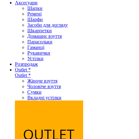
Аксеcуари
Шапки
Ремені
Шарфи
Засоби для догляду
Шкарпетки
Домашнє взуття
Парасольки
Гаманці
Рукавички
Устілки
Розпродаж
Outlet *
Outlet *
Жіноче взуття
Чоловіче взуття
Сумки
Вкладні устілки