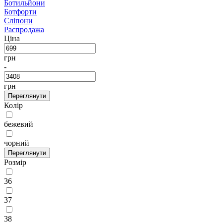
Ботильйони
Ботфорти
Сліпони
Распродажа
Ціна
грн
-
грн
Переглянути
Колір
бежевий
чорний
Переглянути
Розмір
36
37
38