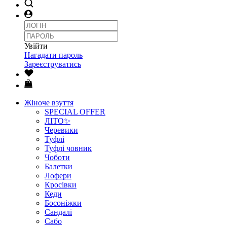
Увійти
Нагадати пароль
Зареєструватись
Жіноче взуття
SPECIAL OFFER
ЛІТО✨
Черевики
Туфлі
Туфлі човник
Чоботи
Балетки
Лофери
Кросівки
Кеди
Босоніжки
Сандалі
Сабо