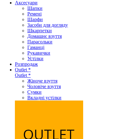
Аксеcуари
Шапки
Ремені
Шарфи
Засоби для догляду
Шкарпетки
Домашнє взуття
Парасольки
Гаманці
Рукавички
Устілки
Розпродаж
Outlet *
Outlet *
Жіноче взуття
Чоловіче взуття
Сумки
Вкладні устілки