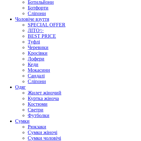
Ботильйони
Ботфорти
Сліпони
Чоловіче взуття
SPECIAL OFFER
ЛІТО✨
BEST PRICE
Туфлі
Черевики
Кросівки
Лофери
Кеди
Мокасини
Сандалі
Сліпони
Одяг
Жилет жіночий
Куртка жіноча
Костюми
Светри
Футболки
Сумки
Рюкзаки
Сумки жіночі
Сумки чоловічі