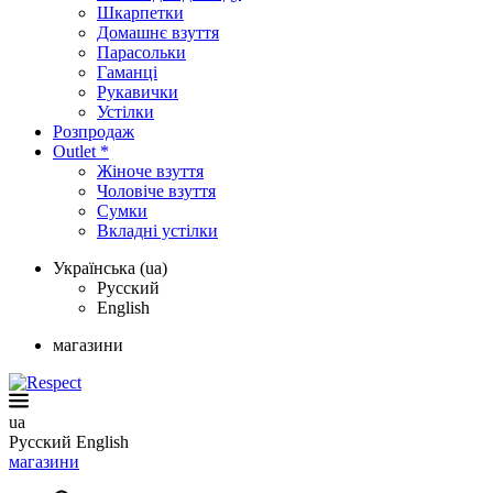
Шкарпетки
Домашнє взуття
Парасольки
Гаманці
Рукавички
Устілки
Розпродаж
Outlet *
Жіноче взуття
Чоловіче взуття
Сумки
Вкладні устілки
Українська (ua)
Русский
English
магазини
ua
Русский
English
магазини