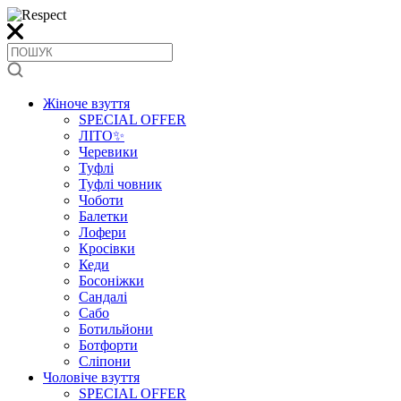
Жіноче взуття
SPECIAL OFFER
ЛІТО✨
Черевики
Туфлі
Туфлі човник
Чоботи
Балетки
Лофери
Кросівки
Кеди
Босоніжки
Сандалі
Сабо
Ботильйони
Ботфорти
Сліпони
Чоловіче взуття
SPECIAL OFFER