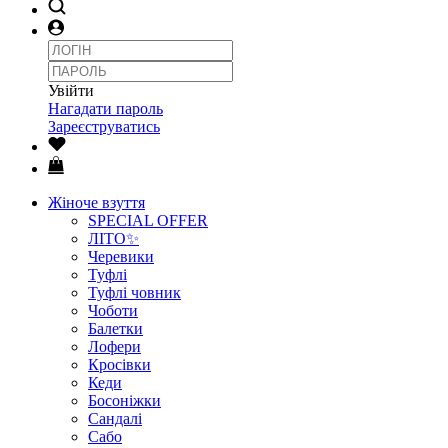
Увійти
Нагадати пароль
Зареєструватись
Жіноче взуття
SPECIAL OFFER
ЛІТО✨
Черевики
Туфлі
Туфлі човник
Чоботи
Балетки
Лофери
Кросівки
Кеди
Босоніжки
Сандалі
Сабо