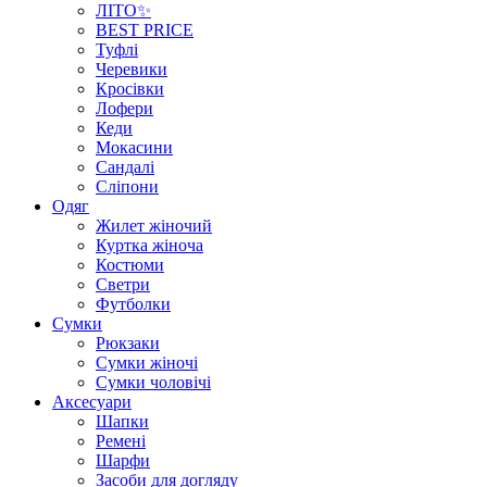
ЛІТО✨
BEST PRICE
Туфлі
Черевики
Кросівки
Лофери
Кеди
Мокасини
Сандалі
Сліпони
Одяг
Жилет жіночий
Куртка жіноча
Костюми
Светри
Футболки
Сумки
Рюкзаки
Сумки жіночі
Сумки чоловічі
Аксеcуари
Шапки
Ремені
Шарфи
Засоби для догляду