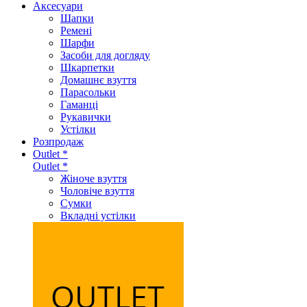
Аксеcуари
Шапки
Ремені
Шарфи
Засоби для догляду
Шкарпетки
Домашнє взуття
Парасольки
Гаманці
Рукавички
Устілки
Розпродаж
Outlet *
Outlet *
Жіноче взуття
Чоловіче взуття
Сумки
Вкладні устілки