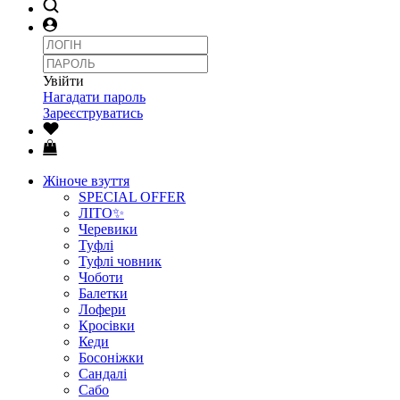
Увійти
Нагадати пароль
Зареєструватись
Жіноче взуття
SPECIAL OFFER
ЛІТО✨
Черевики
Туфлі
Туфлі човник
Чоботи
Балетки
Лофери
Кросівки
Кеди
Босоніжки
Сандалі
Сабо