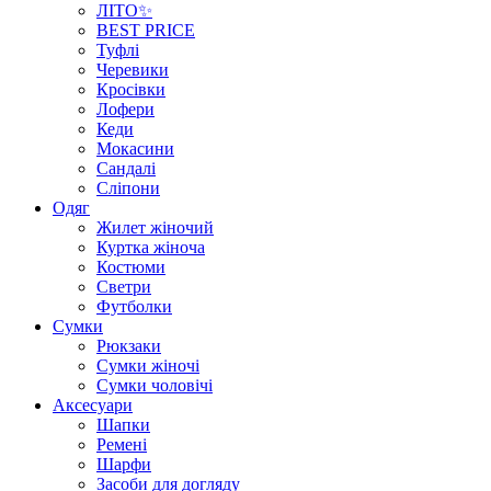
ЛІТО✨
BEST PRICE
Туфлі
Черевики
Кросівки
Лофери
Кеди
Мокасини
Сандалі
Сліпони
Одяг
Жилет жіночий
Куртка жіноча
Костюми
Светри
Футболки
Сумки
Рюкзаки
Сумки жіночі
Сумки чоловічі
Аксеcуари
Шапки
Ремені
Шарфи
Засоби для догляду