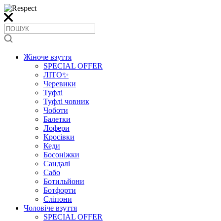
Жіноче взуття
SPECIAL OFFER
ЛІТО✨
Черевики
Туфлі
Туфлі човник
Чоботи
Балетки
Лофери
Кросівки
Кеди
Босоніжки
Сандалі
Сабо
Ботильйони
Ботфорти
Сліпони
Чоловіче взуття
SPECIAL OFFER