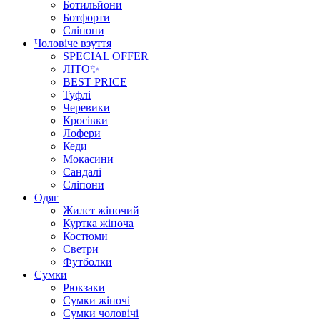
Ботильйони
Ботфорти
Сліпони
Чоловіче взуття
SPECIAL OFFER
ЛІТО✨
BEST PRICE
Туфлі
Черевики
Кросівки
Лофери
Кеди
Мокасини
Сандалі
Сліпони
Одяг
Жилет жіночий
Куртка жіноча
Костюми
Светри
Футболки
Сумки
Рюкзаки
Сумки жіночі
Сумки чоловічі