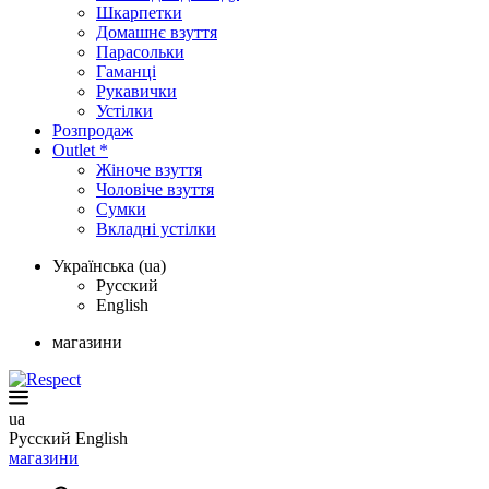
Шкарпетки
Домашнє взуття
Парасольки
Гаманці
Рукавички
Устілки
Розпродаж
Outlet *
Жіноче взуття
Чоловіче взуття
Сумки
Вкладні устілки
Українська (ua)
Русский
English
магазини
ua
Русский
English
магазини