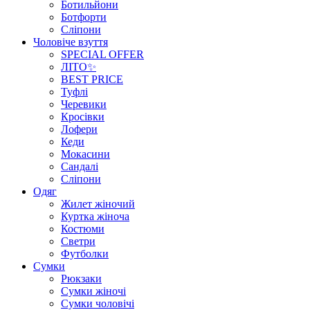
Ботильйони
Ботфорти
Сліпони
Чоловіче взуття
SPECIAL OFFER
ЛІТО✨
BEST PRICE
Туфлі
Черевики
Кросівки
Лофери
Кеди
Мокасини
Сандалі
Сліпони
Одяг
Жилет жіночий
Куртка жіноча
Костюми
Светри
Футболки
Сумки
Рюкзаки
Сумки жіночі
Сумки чоловічі