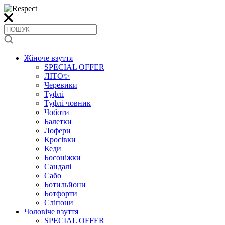
Жіноче взуття
SPECIAL OFFER
ЛІТО✨
Черевики
Туфлі
Туфлі човник
Чоботи
Балетки
Лофери
Кросівки
Кеди
Босоніжки
Сандалі
Сабо
Ботильйони
Ботфорти
Сліпони
Чоловіче взуття
SPECIAL OFFER