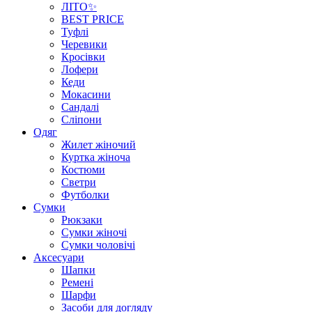
ЛІТО✨
BEST PRICE
Туфлі
Черевики
Кросівки
Лофери
Кеди
Мокасини
Сандалі
Сліпони
Одяг
Жилет жіночий
Куртка жіноча
Костюми
Светри
Футболки
Сумки
Рюкзаки
Сумки жіночі
Сумки чоловічі
Аксеcуари
Шапки
Ремені
Шарфи
Засоби для догляду