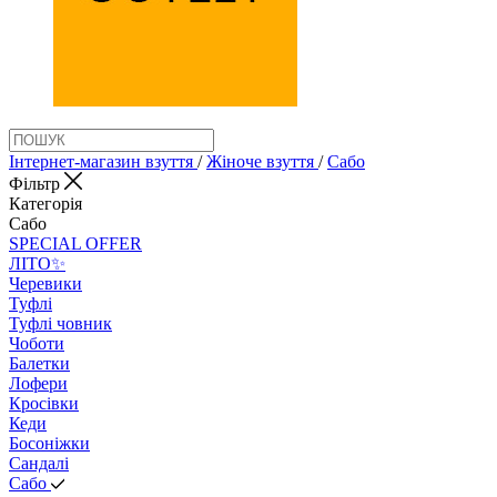
Інтернет-магазин взуття
/
Жіноче взуття
/
Сабо
Фільтр
Категорія
Сабо
SPECIAL OFFER
ЛІТО✨
Черевики
Туфлі
Туфлі човник
Чоботи
Балетки
Лофери
Кросівки
Кеди
Босоніжки
Сандалі
Сабо