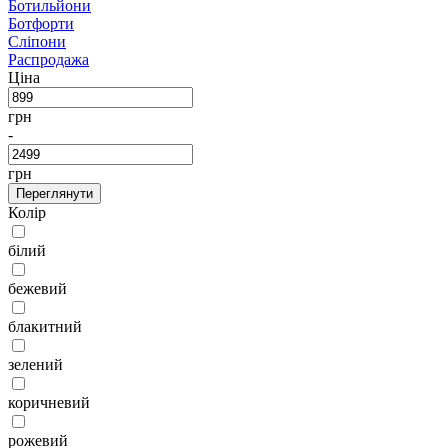
Ботильйони
Ботфорти
Сліпони
Распродажа
Ціна
грн
-
грн
Переглянути
Колір
білий
бежевий
блакитний
зелений
коричневий
рожевий