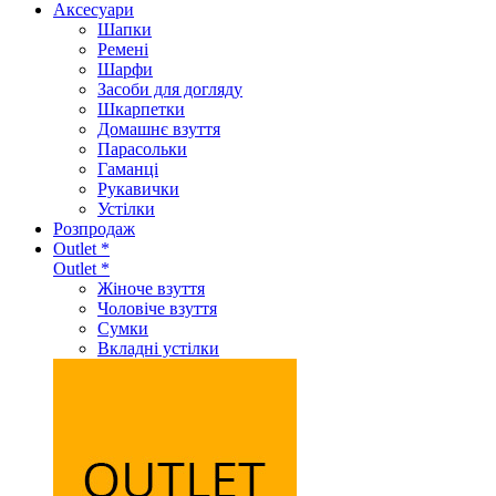
Аксеcуари
Шапки
Ремені
Шарфи
Засоби для догляду
Шкарпетки
Домашнє взуття
Парасольки
Гаманці
Рукавички
Устілки
Розпродаж
Outlet *
Outlet *
Жіноче взуття
Чоловіче взуття
Сумки
Вкладні устілки