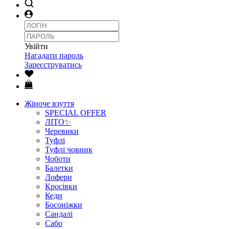
Увійти
Нагадати пароль
Зареєструватись
Жіноче взуття
SPECIAL OFFER
ЛІТО✨
Черевики
Туфлі
Туфлі човник
Чоботи
Балетки
Лофери
Кросівки
Кеди
Босоніжки
Сандалі
Сабо