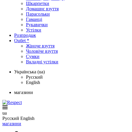
Шкарпетки
Домашнє взуття
Парасольки
Гаманці
Рукавички
Устілки
Розпродаж
Outlet *
Жіноче взуття
Чоловіче взуття
Сумки
Вкладні устілки
Українська (ua)
Русский
English
магазини
ua
Русский
English
магазини