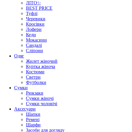
ЛІТО✨
BEST PRICE
Туфлі
Черевики
Кросівки
Лофери
Кеди
Мокасини
Сандалі
Сліпони
Одяг
Жилет жіночий
Куртка жіноча
Костюми
Светри
Футболки
Сумки
Рюкзаки
Сумки жіночі
Сумки чоловічі
Аксеcуари
Шапки
Ремені
Шарфи
Засоби для догляду