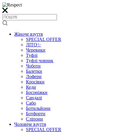
Жіноче взуття
SPECIAL OFFER
ЛІТО✨
Черевики
Туфлі
Туфлі човник
Чоботи
Балетки
Лофери
Кросівки
Кеди
Босоніжки
Сандалі
Сабо
Ботильйони
Ботфорти
Сліпони
Чоловіче взуття
SPECIAL OFFER