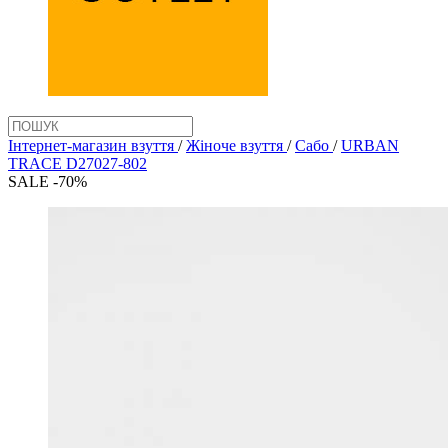
Інтернет-магазин взуття
/
Жіноче взуття
/
Сабо
/
URBAN
TRACE D27027-802
SALE -70%