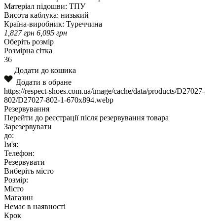
Матеріал підошви:
ТПУ
Висота каблука:
низький
Країна-виробник:
Туреччина
1,827
грн
6,095
грн
Оберіть розмір
Розмірна сітка
36
Додати до кошика
Додати в обране
https://respect-shoes.com.ua/image/cache/data/products/D27027-
802/D27027-802-1-670x894.webp
Резервування
Перейти до реєстрації після резервування товара
Зарезервувати
до:
Ім'я:
Телефон:
Резервувати
Виберіть місто
Розмір:
Місто
Магазин
Немає в наявності
Крок