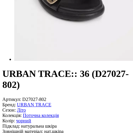
URBAN TRACE:: 36 (D27027-
802)
Артикул:
D27027-802
Бренд:
URBAN TRACE
Сезон:
Літо
Колекція:
Поточна колекція
Колір:
чорний
Підклад:
натуральна шкiра
Зовнішній матеріал:
нат.шкіра