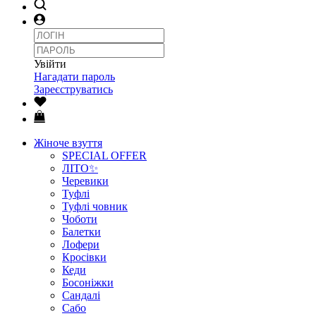
Увійти
Нагадати пароль
Зареєструватись
Жіноче взуття
SPECIAL OFFER
ЛІТО✨
Черевики
Туфлі
Туфлі човник
Чоботи
Балетки
Лофери
Кросівки
Кеди
Босоніжки
Сандалі
Сабо