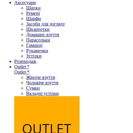
Аксеcуари
Шапки
Ремені
Шарфи
Засоби для догляду
Шкарпетки
Домашнє взуття
Парасольки
Гаманці
Рукавички
Устілки
Розпродаж
Outlet *
Outlet *
Жіноче взуття
Чоловіче взуття
Сумки
Вкладні устілки