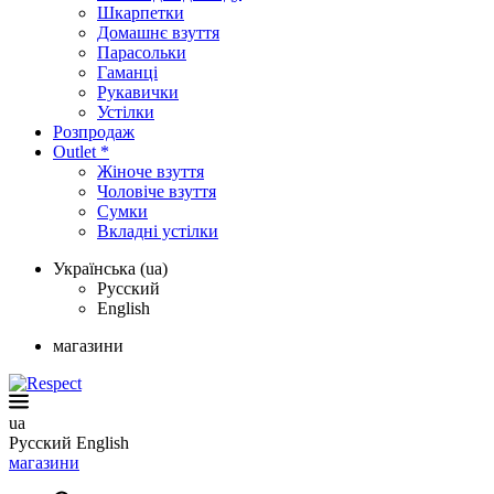
Шкарпетки
Домашнє взуття
Парасольки
Гаманці
Рукавички
Устілки
Розпродаж
Outlet *
Жіноче взуття
Чоловіче взуття
Сумки
Вкладні устілки
Українська (ua)
Русский
English
магазини
ua
Русский
English
магазини