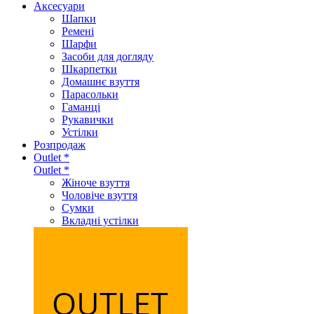
Аксеcуари
Шапки
Ремені
Шарфи
Засоби для догляду
Шкарпетки
Домашнє взуття
Парасольки
Гаманці
Рукавички
Устілки
Розпродаж
Outlet *
Outlet *
Жіноче взуття
Чоловіче взуття
Сумки
Вкладні устілки