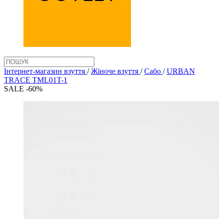
Інтернет-магазин взуття
/
Жіноче взуття
/
Сабо
/
URBAN
TRACE TML01T-1
SALE -60%