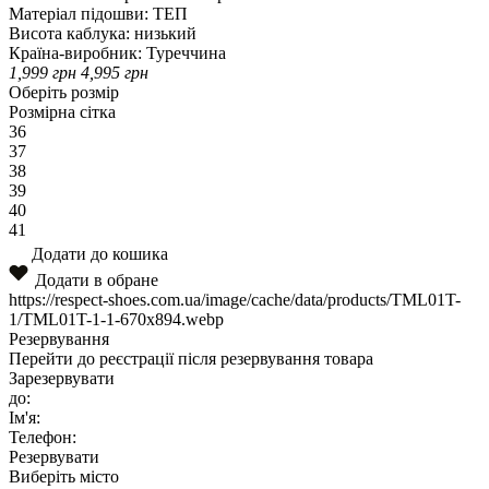
Матеріал підошви:
ТЕП
Висота каблука:
низький
Країна-виробник:
Туреччина
1,999
грн
4,995
грн
Оберіть розмір
Розмірна сітка
36
37
38
39
40
41
Додати до кошика
Додати в обране
https://respect-shoes.com.ua/image/cache/data/products/TML01T-
1/TML01T-1-1-670x894.webp
Резервування
Перейти до реєстрації після резервування товара
Зарезервувати
до:
Ім'я:
Телефон:
Резервувати
Виберіть місто