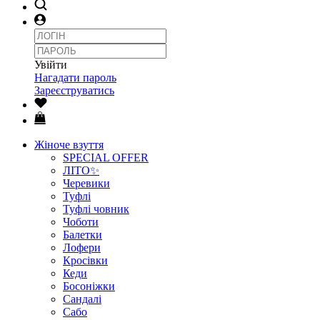
Увійти
Нагадати пароль
Зареєструватись
Жіноче взуття
SPECIAL OFFER
ЛІТО✨
Черевики
Туфлі
Туфлі човник
Чоботи
Балетки
Лофери
Кросівки
Кеди
Босоніжки
Сандалі
Сабо