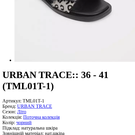
URBAN TRACE:: 36 - 41
(TML01T-1)
Артикул:
TML01T-1
Бренд:
URBAN TRACE
Сезон:
Літо
Колекція:
Поточна колекція
Колір:
чорний
Підклад:
натуральна шкiра
Зовнішній матеріал:
нат.шкіра