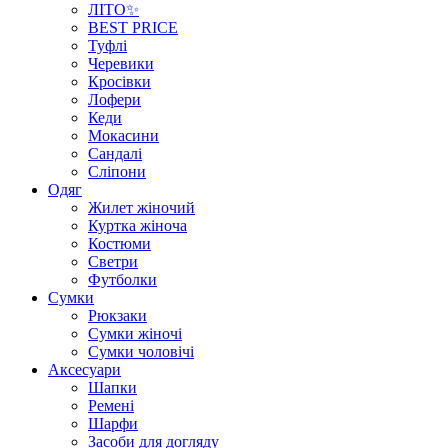
ЛІТО✨
BEST PRICE
Туфлі
Черевики
Кросівки
Лофери
Кеди
Мокасини
Сандалі
Сліпони
Одяг
Жилет жіночий
Куртка жіноча
Костюми
Светри
Футболки
Сумки
Рюкзаки
Сумки жіночі
Сумки чоловічі
Аксеcуари
Шапки
Ремені
Шарфи
Засоби для догляду