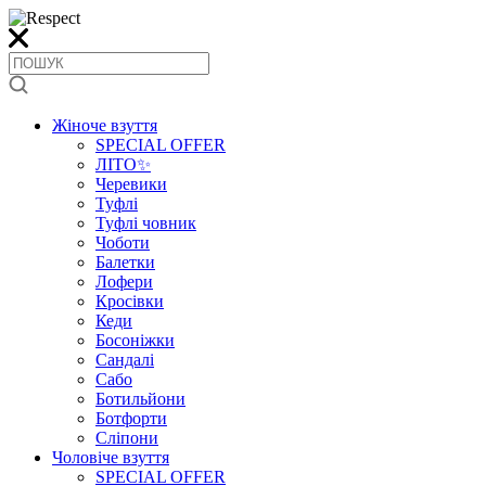
Жіноче взуття
SPECIAL OFFER
ЛІТО✨
Черевики
Туфлі
Туфлі човник
Чоботи
Балетки
Лофери
Кросівки
Кеди
Босоніжки
Сандалі
Сабо
Ботильйони
Ботфорти
Сліпони
Чоловіче взуття
SPECIAL OFFER