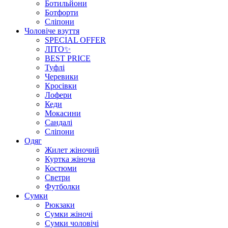
Ботильйони
Ботфорти
Сліпони
Чоловіче взуття
SPECIAL OFFER
ЛІТО✨
BEST PRICE
Туфлі
Черевики
Кросівки
Лофери
Кеди
Мокасини
Сандалі
Сліпони
Одяг
Жилет жіночий
Куртка жіноча
Костюми
Светри
Футболки
Сумки
Рюкзаки
Сумки жіночі
Сумки чоловічі