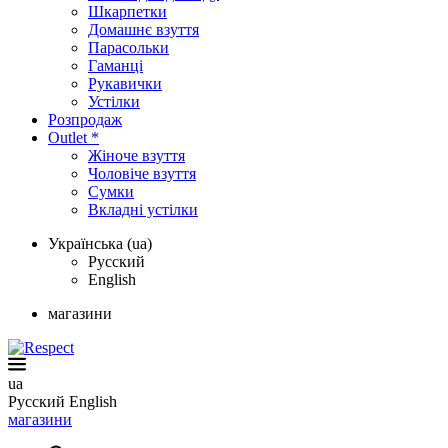
Шкарпетки
Домашнє взуття
Парасольки
Гаманці
Рукавички
Устілки
Розпродаж
Outlet *
Жіноче взуття
Чоловіче взуття
Сумки
Вкладні устілки
Українська (ua)
Русский
English
магазини
ua
Русский
English
магазини