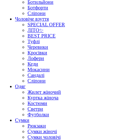
Ботильйони
Ботфорти
Сліпони
Чоловіче взуття
SPECIAL OFFER
ЛІТО✨
BEST PRICE
Туфлі
Черевики
Кросівки
Лофери
Кеди
Мокасини
Сандалі
Сліпони
Одяг
Жилет жіночий
Куртка жіноча
Костюми
Светри
Футболки
Сумки
Рюкзаки
Сумки жіночі
Сумки чоловічі