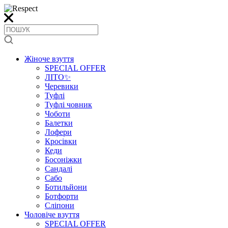
Жіноче взуття
SPECIAL OFFER
ЛІТО✨
Черевики
Туфлі
Туфлі човник
Чоботи
Балетки
Лофери
Кросівки
Кеди
Босоніжки
Сандалі
Сабо
Ботильйони
Ботфорти
Сліпони
Чоловіче взуття
SPECIAL OFFER