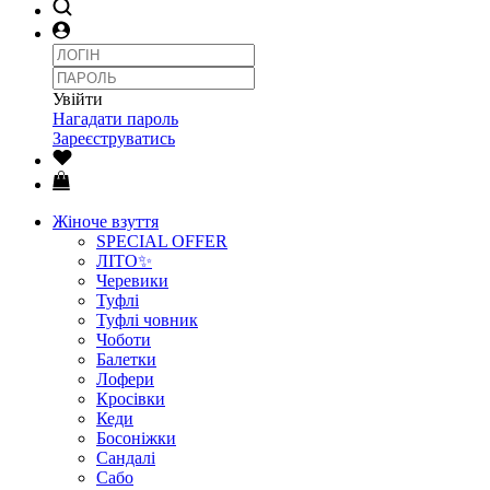
Увійти
Нагадати пароль
Зареєструватись
Жіноче взуття
SPECIAL OFFER
ЛІТО✨
Черевики
Туфлі
Туфлі човник
Чоботи
Балетки
Лофери
Кросівки
Кеди
Босоніжки
Сандалі
Сабо