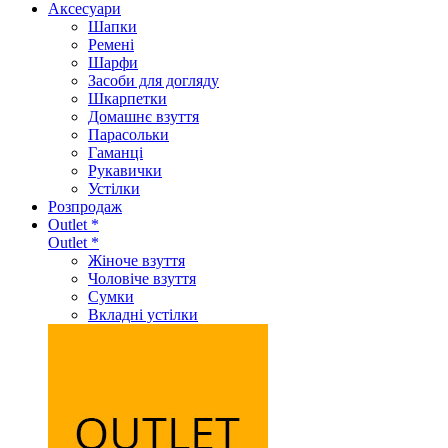
Аксеcуари
Шапки
Ремені
Шарфи
Засоби для догляду
Шкарпетки
Домашнє взуття
Парасольки
Гаманці
Рукавички
Устілки
Розпродаж
Outlet *
Outlet *
Жіноче взуття
Чоловіче взуття
Сумки
Вкладні устілки