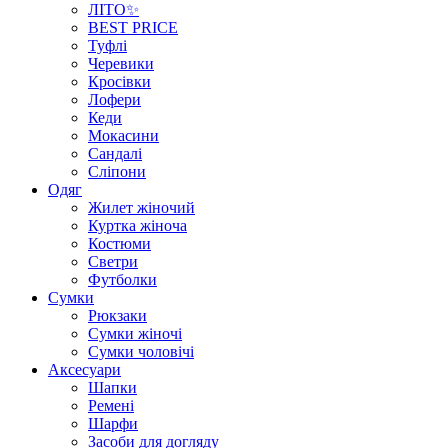
ЛІТО✨
BEST PRICE
Туфлі
Черевики
Кросівки
Лофери
Кеди
Мокасини
Сандалі
Сліпони
Одяг
Жилет жіночий
Куртка жіноча
Костюми
Светри
Футболки
Сумки
Рюкзаки
Сумки жіночі
Сумки чоловічі
Аксеcуари
Шапки
Ремені
Шарфи
Засоби для догляду