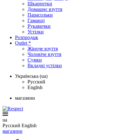
Шкарпетки
Домашнє взуття
Парасольки
Гаманці
Рукавички
Устілки
Розпродаж
Outlet *
Жіноче взуття
Чоловіче взуття
Сумки
Вкладні устілки
Українська (ua)
Русский
English
магазини
ua
Русский
English
магазини