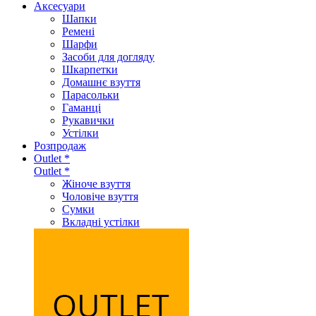
Аксеcуари
Шапки
Ремені
Шарфи
Засоби для догляду
Шкарпетки
Домашнє взуття
Парасольки
Гаманці
Рукавички
Устілки
Розпродаж
Outlet *
Outlet *
Жіноче взуття
Чоловіче взуття
Сумки
Вкладні устілки