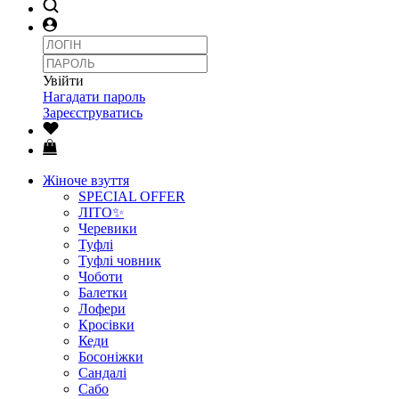
Увійти
Нагадати пароль
Зареєструватись
Жіноче взуття
SPECIAL OFFER
ЛІТО✨
Черевики
Туфлі
Туфлі човник
Чоботи
Балетки
Лофери
Кросівки
Кеди
Босоніжки
Сандалі
Сабо