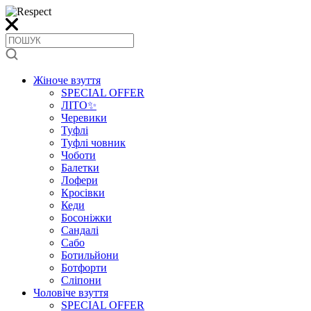
Жіноче взуття
SPECIAL OFFER
ЛІТО✨
Черевики
Туфлі
Туфлі човник
Чоботи
Балетки
Лофери
Кросівки
Кеди
Босоніжки
Сандалі
Сабо
Ботильйони
Ботфорти
Сліпони
Чоловіче взуття
SPECIAL OFFER