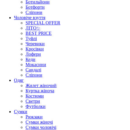
Ботильйони
Ботфорти
Сліпони
Чоловіче взуття
SPECIAL OFFER
ЛІТО✨
BEST PRICE
Туфлі
Черевики
Кросівки
Лофери
Кеди
Мокасини
Сандалі
Сліпони
Одяг
Жилет жіночий
Куртка жіноча
Костюми
Светри
Футболки
Сумки
Рюкзаки
Сумки жіночі
Сумки чоловічі