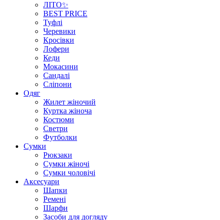
ЛІТО✨
BEST PRICE
Туфлі
Черевики
Кросівки
Лофери
Кеди
Мокасини
Сандалі
Сліпони
Одяг
Жилет жіночий
Куртка жіноча
Костюми
Светри
Футболки
Сумки
Рюкзаки
Сумки жіночі
Сумки чоловічі
Аксеcуари
Шапки
Ремені
Шарфи
Засоби для догляду