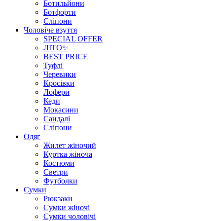
Ботильйони
Ботфорти
Сліпони
Чоловіче взуття
SPECIAL OFFER
ЛІТО✨
BEST PRICE
Туфлі
Черевики
Кросівки
Лофери
Кеди
Мокасини
Сандалі
Сліпони
Одяг
Жилет жіночий
Куртка жіноча
Костюми
Светри
Футболки
Сумки
Рюкзаки
Сумки жіночі
Сумки чоловічі