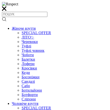
Жіноче взуття
SPECIAL OFFER
ЛІТО✨
Черевики
Туфлі
Туфлі човник
Чоботи
Балетки
Лофери
Кросівки
Кеди
Босоніжки
Сандалі
Сабо
Ботильйони
Ботфорти
Сліпони
Чоловіче взуття
SPECIAL OFFER