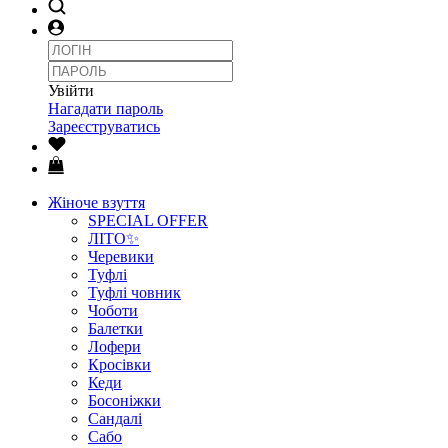
Увійти
Нагадати пароль
Зареєструватись
Жіноче взуття
SPECIAL OFFER
ЛІТО✨
Черевики
Туфлі
Туфлі човник
Чоботи
Балетки
Лофери
Кросівки
Кеди
Босоніжки
Сандалі
Сабо