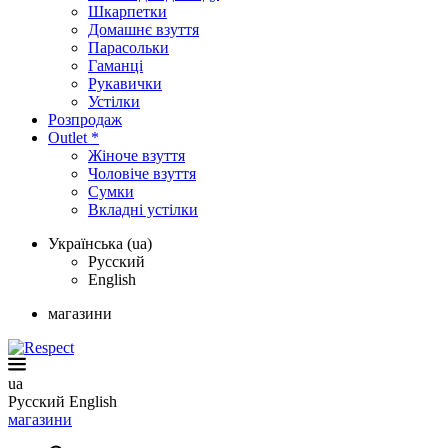
Шкарпетки
Домашнє взуття
Парасольки
Гаманці
Рукавички
Устілки
Розпродаж
Outlet *
Жіноче взуття
Чоловіче взуття
Сумки
Вкладні устілки
Українська (ua)
Русский
English
магазини
ua
Русский
English
магазини