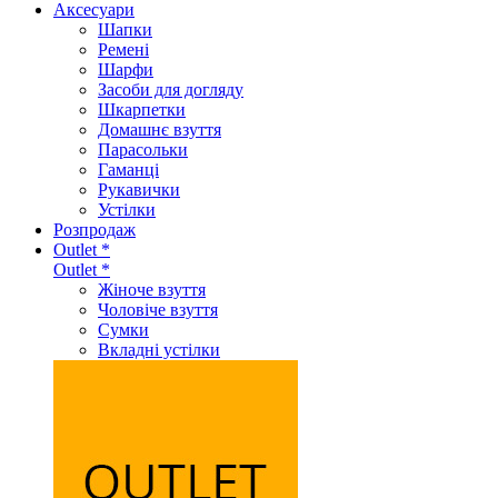
Аксеcуари
Шапки
Ремені
Шарфи
Засоби для догляду
Шкарпетки
Домашнє взуття
Парасольки
Гаманці
Рукавички
Устілки
Розпродаж
Outlet *
Outlet *
Жіноче взуття
Чоловіче взуття
Сумки
Вкладні устілки