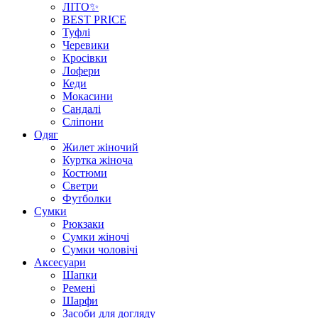
ЛІТО✨
BEST PRICE
Туфлі
Черевики
Кросівки
Лофери
Кеди
Мокасини
Сандалі
Сліпони
Одяг
Жилет жіночий
Куртка жіноча
Костюми
Светри
Футболки
Сумки
Рюкзаки
Сумки жіночі
Сумки чоловічі
Аксеcуари
Шапки
Ремені
Шарфи
Засоби для догляду