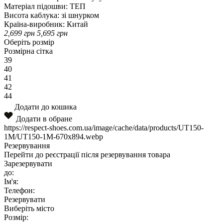
Матеріал підошви:
ТЕП
Висота каблука:
зі шнурком
Країна-виробник:
Китай
2,699
грн
5,695
грн
Оберіть розмір
Розмірна сітка
39
40
41
42
44
Додати до кошика
Додати в обране
https://respect-shoes.com.ua/image/cache/data/products/UT150-
1M/UT150-1M-670x894.webp
Резервування
Перейти до реєстрації після резервування товара
Зарезервувати
до:
Ім'я:
Телефон:
Резервувати
Виберіть місто
Розмір: