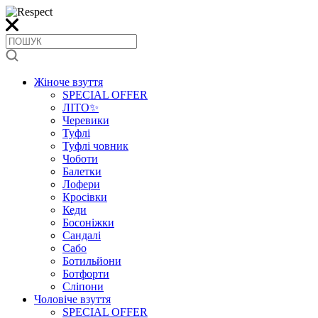
Жіноче взуття
SPECIAL OFFER
ЛІТО✨
Черевики
Туфлі
Туфлі човник
Чоботи
Балетки
Лофери
Кросівки
Кеди
Босоніжки
Сандалі
Сабо
Ботильйони
Ботфорти
Сліпони
Чоловіче взуття
SPECIAL OFFER