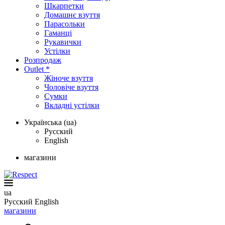
Шкарпетки
Домашнє взуття
Парасольки
Гаманці
Рукавички
Устілки
Розпродаж
Outlet *
Жіноче взуття
Чоловіче взуття
Сумки
Вкладні устілки
Українська (ua)
Русский
English
магазини
ua
Русский
English
магазини