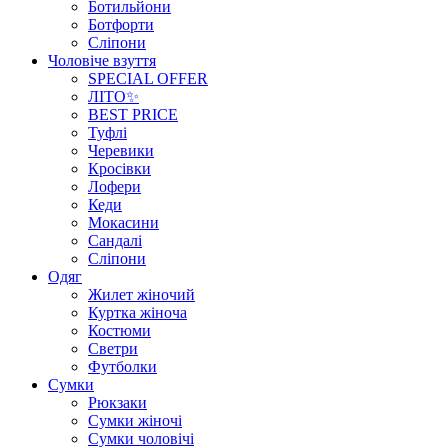
Ботильйони
Ботфорти
Сліпони
Чоловіче взуття
SPECIAL OFFER
ЛІТО✨
BEST PRICE
Туфлі
Черевики
Кросівки
Лофери
Кеди
Мокасини
Сандалі
Сліпони
Одяг
Жилет жіночий
Куртка жіноча
Костюми
Светри
Футболки
Сумки
Рюкзаки
Сумки жіночі
Сумки чоловічі