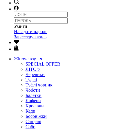
Увійти
Нагадати пароль
Зареєструватись
Жіноче взуття
SPECIAL OFFER
ЛІТО✨
Черевики
Туфлі
Туфлі човник
Чоботи
Балетки
Лофери
Кросівки
Кеди
Босоніжки
Сандалі
Сабо