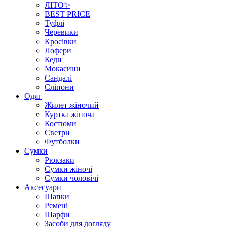
ЛІТО✨
BEST PRICE
Туфлі
Черевики
Кросівки
Лофери
Кеди
Мокасини
Сандалі
Сліпони
Одяг
Жилет жіночий
Куртка жіноча
Костюми
Светри
Футболки
Сумки
Рюкзаки
Сумки жіночі
Сумки чоловічі
Аксеcуари
Шапки
Ремені
Шарфи
Засоби для догляду