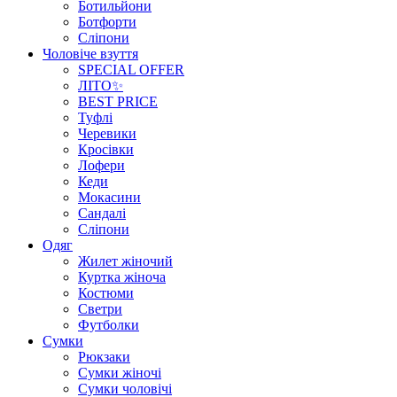
Ботильйони
Ботфорти
Сліпони
Чоловіче взуття
SPECIAL OFFER
ЛІТО✨
BEST PRICE
Туфлі
Черевики
Кросівки
Лофери
Кеди
Мокасини
Сандалі
Сліпони
Одяг
Жилет жіночий
Куртка жіноча
Костюми
Светри
Футболки
Сумки
Рюкзаки
Сумки жіночі
Сумки чоловічі