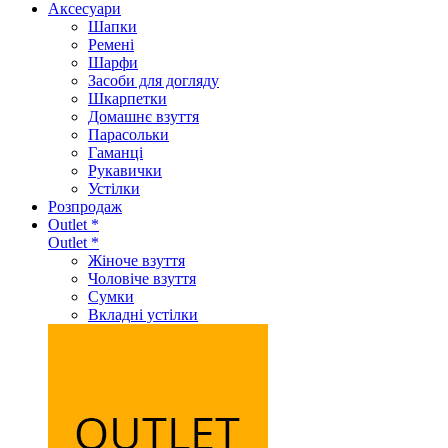
Аксеcуари
Шапки
Ремені
Шарфи
Засоби для догляду
Шкарпетки
Домашнє взуття
Парасольки
Гаманці
Рукавички
Устілки
Розпродаж
Outlet *
Outlet *
Жіноче взуття
Чоловіче взуття
Сумки
Вкладні устілки