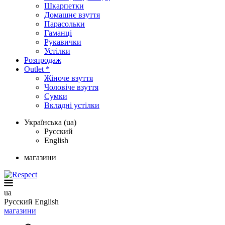
Шкарпетки
Домашнє взуття
Парасольки
Гаманці
Рукавички
Устілки
Розпродаж
Outlet *
Жіноче взуття
Чоловіче взуття
Сумки
Вкладні устілки
Українська (ua)
Русский
English
магазини
ua
Русский
English
магазини