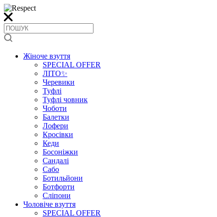
Жіноче взуття
SPECIAL OFFER
ЛІТО✨
Черевики
Туфлі
Туфлі човник
Чоботи
Балетки
Лофери
Кросівки
Кеди
Босоніжки
Сандалі
Сабо
Ботильйони
Ботфорти
Сліпони
Чоловіче взуття
SPECIAL OFFER