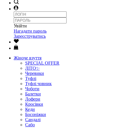
Увійти
Нагадати пароль
Зареєструватись
Жіноче взуття
SPECIAL OFFER
ЛІТО✨
Черевики
Туфлі
Туфлі човник
Чоботи
Балетки
Лофери
Кросівки
Кеди
Босоніжки
Сандалі
Сабо