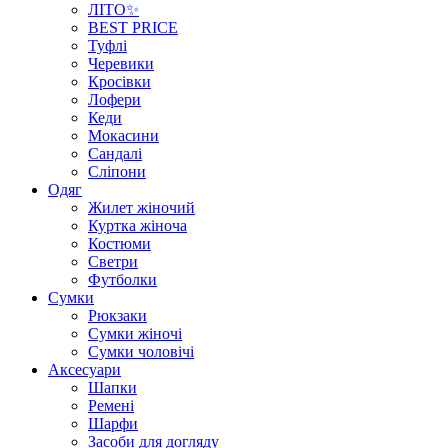
ЛІТО✨
BEST PRICE
Туфлі
Черевики
Кросівки
Лофери
Кеди
Мокасини
Сандалі
Сліпони
Одяг
Жилет жіночий
Куртка жіноча
Костюми
Светри
Футболки
Сумки
Рюкзаки
Сумки жіночі
Сумки чоловічі
Аксеcуари
Шапки
Ремені
Шарфи
Засоби для догляду